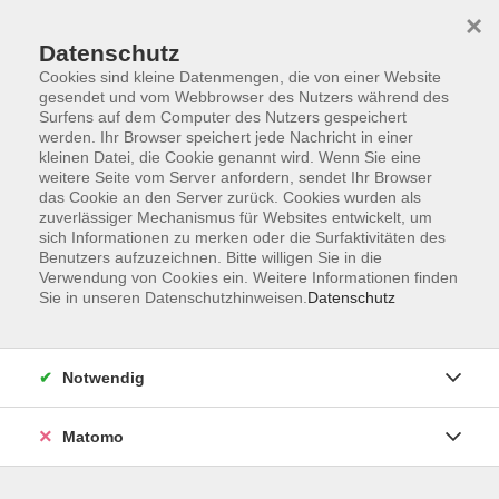
Skip to main content
×
Datenschutz
Cookies sind kleine Datenmengen, die von einer Website
Gesundheit
gesendet und vom Webbrowser des Nutzers während des
Surfens auf dem Computer des Nutzers gespeichert
werden. Ihr Browser speichert jede Nachricht in einer
kleinen Datei, die Cookie genannt wird. Wenn Sie eine
weitere Seite vom Server anfordern, sendet Ihr Browser
das Cookie an den Server zurück. Cookies wurden als
zuverlässiger Mechanismus für Websites entwickelt, um
sich Informationen zu merken oder die Surfaktivitäten des
242 Kurse
Benutzers aufzuzeichnen. Bitte willigen Sie in die
Verwendung von Cookies ein. Weitere Informationen finden
Sie in unseren Datenschutzhinweisen.
Kurse nach Themen
Datenschutz
Entspannung und Körpererfahrung
84
Bewegung, Kräftigung und Prävention
109
Notwendig
Gymnastik und Fitness
52
Matomo
Aquatraining
58
Essen & Trinken
39