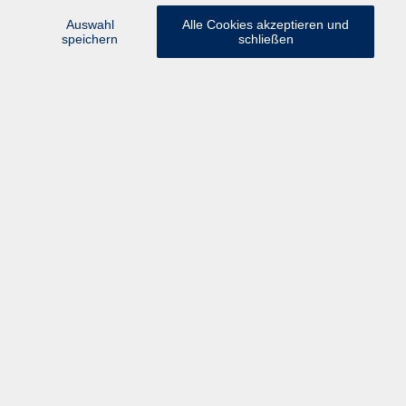
Medizin und Gesundheit
57
Auswahl
Alle Cookies akzeptieren und
speichern
schließen
Ergebnisse filtern
Yoga am Mittwochabend - Sommer
Mi. 08.07.2026 18:30
Laufen
Stuhlyoga - Yoga im Sitzen
Fr. 24.07.2026 09:00
Freilassing