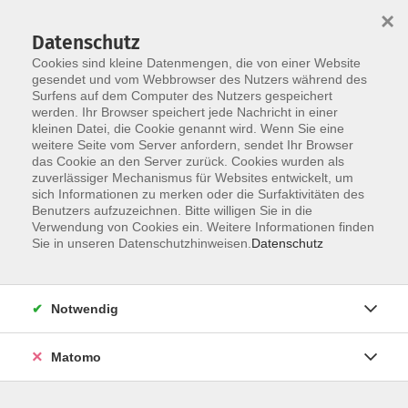
Skip to main content
×
Datenschutz
Cookies sind kleine Datenmengen, die von einer Website
gesendet und vom Webbrowser des Nutzers während des
Surfens auf dem Computer des Nutzers gespeichert
werden. Ihr Browser speichert jede Nachricht in einer
Gesellschaft
Kunst
kleinen Datei, die Cookie genannt wird. Wenn Sie eine
weitere Seite vom Server anfordern, sendet Ihr Browser
das Cookie an den Server zurück. Cookies wurden als
zuverlässiger Mechanismus für Websites entwickelt, um
sich Informationen zu merken oder die Surfaktivitäten des
Benutzers aufzuzeichnen. Bitte willigen Sie in die
Verwendung von Cookies ein. Weitere Informationen finden
Sie in unseren Datenschutzhinweisen.
Datenschutz
Ihr #ZukunftsOrtVHS: Jetzt Kurse
Notwendig
entdecken
Matomo
Unser vhs‑Programm bietet abwechslungsreiche
Kurse, orientiert sich an den