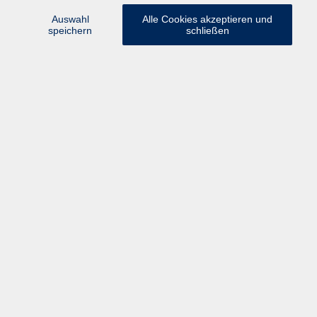
UN‑Nachhaltigkeitszielen und bietet digitale
Auswahl
Alle Cookies akzeptieren und
sowie analoge Angebote für alle Altersgruppen.
speichern
schließen
Wir wünschen viel Freude beim
blättern im
digitalen Programmheft
sowie beim Besuch vor Ort
oder in den Online-Kursräumen. Viele unserer
Kurse sind kostenfrei!
Für alle, die gerne analog blättern, liegt das
Programm ab Mitte August an zentralen Orten aus.
Aktuelles