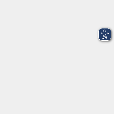
Öffnungszeiten:
Montag, Mittwoch, Freitag von 9:00 bis 12:00 Uhr, Dienstag,
Donnerstag von 9:00 bis 14:00 Uhr und nach Vereinbarung
Ansprechpartnerinnen: Sandra Klinger
vor Ort in Laufen:
Rottmayrstraße 16
83410 Laufen
Tel.
+49 (0) 8682 1492
Fax
+49 (0) 8682 956480
Mail: laufen@vhs-rupertiwinkel.de
Öffnungszeiten:
Montag – Freitag von 9:00 bis 12:00 Uhr
Ansprechpartnerinnen: Nastasja Hoislbauer-Palijan, Lisa