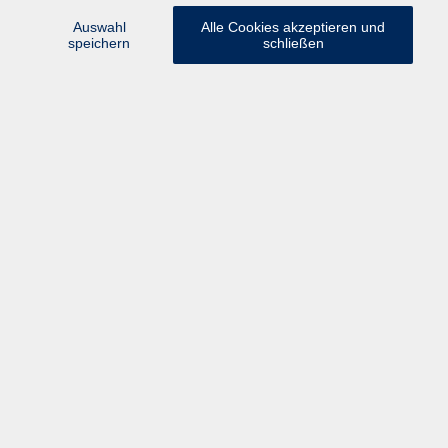
Auswahl
Alle Cookies akzeptieren und
speichern
schließen
Ergebnisse filtern
Online-Fotostammtisch
Fr. 07.08.2026 20:00
online
Online-Fotostammtisch
Fr. 04.09.2026 20:00
online