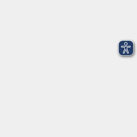
Aktuelles
Mediathek
Über uns
Informationen
Kontakt
vor Ort in Freilassing:
Augustinerstr. 2c
83395 Freilassing
Tel. +49 (0) 8654 3099-430 / 433