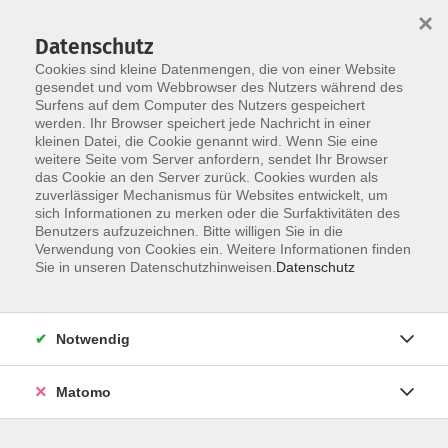
Skip to main content
×
Datenschutz
Cookies sind kleine Datenmengen, die von einer Website
Kunst & Kultur
gesendet und vom Webbrowser des Nutzers während des
Surfens auf dem Computer des Nutzers gespeichert
werden. Ihr Browser speichert jede Nachricht in einer
kleinen Datei, die Cookie genannt wird. Wenn Sie eine
weitere Seite vom Server anfordern, sendet Ihr Browser
das Cookie an den Server zurück. Cookies wurden als
zuverlässiger Mechanismus für Websites entwickelt, um
sich Informationen zu merken oder die Surfaktivitäten des
127 Kurse
Benutzers aufzuzeichnen. Bitte willigen Sie in die
Verwendung von Cookies ein. Weitere Informationen finden
Kurse nach Themen
Sie in unseren Datenschutzhinweisen.
Datenschutz
Kunsthandwerk & Handwerk
16
Malen, Kreativität und Fotographie
26
Notwendig
Theater, Literatur und Musik
30
Matomo
Tanz
61