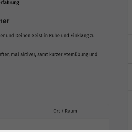
rfahrung
mer
r und Deinen Geist in Ruhe und Einklang zu
anfter, mal aktiver, samt kurzer Atemübung und
Ort / Raum