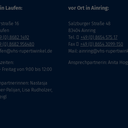
 in Laufen:
vor Ort in Ainring:
straße 16
Salzburger Straße 48
aufen
83404 Ainring
9 (0) 8682 1492
Tel.
+49 (0) 8654 575 17
9 (0) 8682 956480
Fax
+49 (0) 8654 3099-150
ufen@vhs-rupertiwinkel.de
Mail: ainring@vhs-rupertiwin
zeiten:
Ansprechpartnerin: Anita Hog
 Freitag von 9:00 bis 12:00
partnerinnen: Nastasja
er-Palijan, Lisa Rudholzer,
eigl