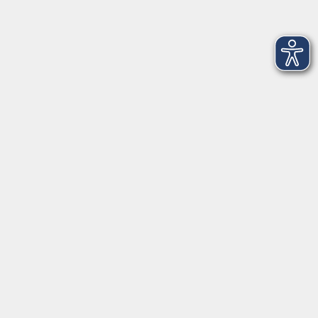
Salzburger Straße 48
83404 Ainring
Tel.
+49 (0) 8654 575 17
Fax
+49 (0) 8654 3099-150
Mail: ainring@vhs-rupertiwinkel.de
Ansprechpartnerin: Anita Hogger
vor Ort in Saaldorf-Surheim:
Moosweg 2
83416 Saaldorf-Surheim
Tel. +49 (0) 8654 6307 14
Fax +49 (0) 8654 6307 20
Mail: saaldorf-surheim@vhs-rupertiwinkel.de