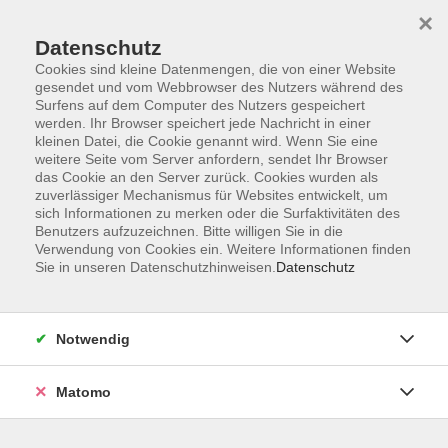
Skip to main content
You are here:
×
Grundbildung
Deutsch lernen
Datenschutz
Cookies sind kleine Datenmengen, die von einer Website
gesendet und vom Webbrowser des Nutzers während des
Deutsch Lernen
Surfens auf dem Computer des Nutzers gespeichert
werden. Ihr Browser speichert jede Nachricht in einer
kleinen Datei, die Cookie genannt wird. Wenn Sie eine
weitere Seite vom Server anfordern, sendet Ihr Browser
das Cookie an den Server zurück. Cookies wurden als
zuverlässiger Mechanismus für Websites entwickelt, um
Hier klicken, um Video zu aktivieren. Mehr
sich Informationen zu merken oder die Surfaktivitäten des
Informationen zur Nutzung von Youtube-Videos
Benutzers aufzuzeichnen. Bitte willigen Sie in die
können Sie unserer
Datenschutzerklärung
Verwendung von Cookies ein. Weitere Informationen finden
Sie in unseren Datenschutzhinweisen.
Datenschutz
entnehmen.
Notwendig
Matomo
Hier wird in verschiedenen Sprachen erklärt, wie sich
Lernende im vhs-Lernportal anmelden und kostenlos