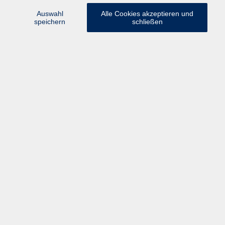
Auswahl
Alle Cookies akzeptieren und
speichern
schließen
Schnuppertag - Musikgarten I
Fr. 18.09.2026 08:45
Laufen
Schnuppertag Baby-Musikgarten
Fr. 18.09.2026 09:45
Laufen
Schnuppertag Musikgarten II