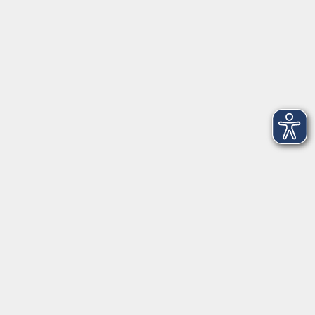
Aktuelles
Mediathek
Über uns
Informationen
Kontakt
vor Ort in Freilassing:
Augustinerstr. 2c