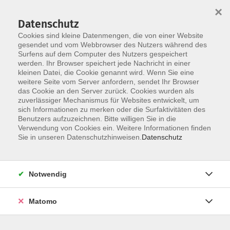
Skip to main content
×
Datenschutz
Cookies sind kleine Datenmengen, die von einer Website
gesendet und vom Webbrowser des Nutzers während des
Surfens auf dem Computer des Nutzers gespeichert
werden. Ihr Browser speichert jede Nachricht in einer
Ergebnisse filtern
kleinen Datei, die Cookie genannt wird. Wenn Sie eine
weitere Seite vom Server anfordern, sendet Ihr Browser
das Cookie an den Server zurück. Cookies wurden als
zuverlässiger Mechanismus für Websites entwickelt, um
Deutsch B1 - Grammatik und Konversation
sich Informationen zu merken oder die Surfaktivitäten des
Benutzers aufzuzeichnen. Bitte willigen Sie in die
Do. 17.09.2026 18:30
Verwendung von Cookies ein. Weitere Informationen finden
Sie in unseren Datenschutzhinweisen.
Freilassing
Datenschutz
Notwendig
Frankreich vor den Präsidentschaftswahlen
Matomo
Do. 17.09.2026 19:30
Online - Zoom