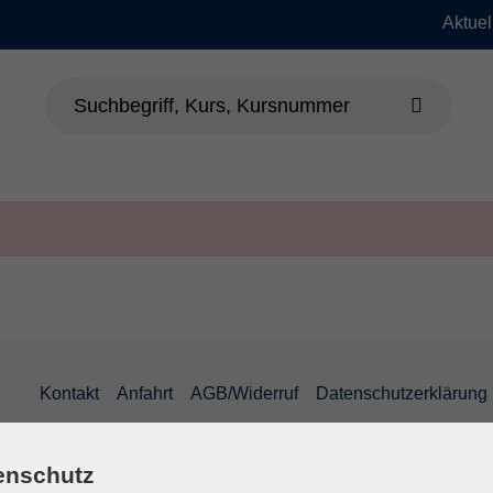
Aktuel
dheit
Sprachen
Beruf & EDV
Jung
Kontakt
Anfahrt
AGB/Widerruf
Datenschutzerklärung
enschutz