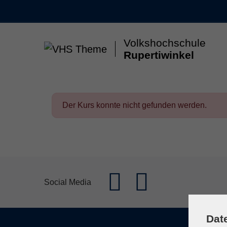
Skip to main content
Volkshochschule
Rupertiwinkel
Gesellschaft & Leben
Kunst & Kultur
Gesun
Der Kurs konnte nicht gefunden werden.
Social Media
Dat