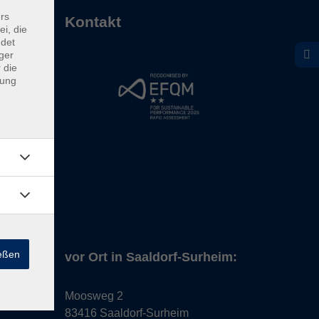
rs
Kontakt
ei, die
ndet
ger
 die
dung
ießen
vor Ort in Saaldorf-Surheim:
Moosweg 2
83416 Saaldorf-Surheim