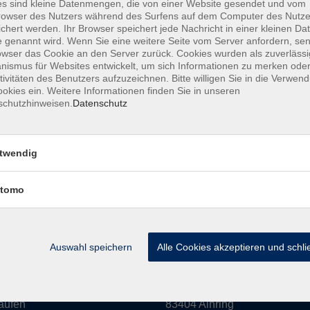
s sind kleine Datenmengen, die von einer Website gesendet und vom
owser des Nutzers während des Surfens auf dem Computer des Nutze
amm
Inhalte
chert werden. Ihr Browser speichert jede Nachricht in einer kleinen Dat
 genannt wird. Wenn Sie eine weitere Seite vom Server anfordern, se
owser das Cookie an den Server zurück. Cookies wurden als zuverlässi
haft & Leben
Aktuelles
ismus für Websites entwickelt, um sich Informationen zu merken oder
Kultur
Mediathek
tivitäten des Benutzers aufzuzeichnen. Bitte willigen Sie in die Verwen
okies ein. Weitere Informationen finden Sie in unseren
eit
Über uns
schutzhinweisen.
Datenschutz
n
Informationen
 EDV
twendig
hs
ldung
tomo
rse
Auswahl speichern
Alle Cookies akzeptieren und schl
 in Laufen:
vor Ort in Ainring:
rstraße 16
Salzburger Straße 48
aufen
83404 Ainring