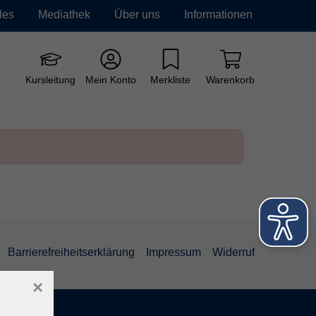
les
Mediathek
Über uns
Informationen
e vhs
Grundbildung
Neue Kurse
Kursleitung
Mein Konto
Merkliste
Warenkorb
Barrierefreiheitserklärung
Impressum
Widerruf
×