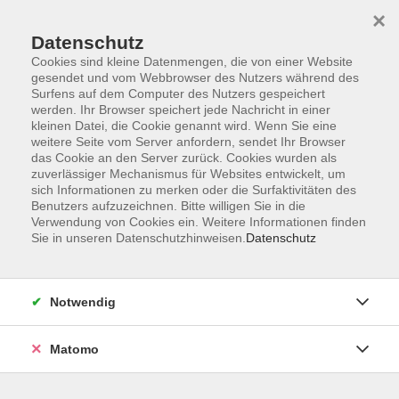
Skip to main content
×
Datenschutz
Der Kurs konnte nicht gefunden werden.
Cookies sind kleine Datenmengen, die von einer Website
gesendet und vom Webbrowser des Nutzers während des
Surfens auf dem Computer des Nutzers gespeichert
werden. Ihr Browser speichert jede Nachricht in einer
kleinen Datei, die Cookie genannt wird. Wenn Sie eine
weitere Seite vom Server anfordern, sendet Ihr Browser
Kontakt
das Cookie an den Server zurück. Cookies wurden als
Anfahrt
zuverlässiger Mechanismus für Websites entwickelt, um
sich Informationen zu merken oder die Surfaktivitäten des
AGB/Widerruf
Benutzers aufzuzeichnen. Bitte willigen Sie in die
Datenschutzerklärung
Verwendung von Cookies ein. Weitere Informationen finden
Sie in unseren Datenschutzhinweisen.
Datenschutz
Barrierefreiheitserklärung
Impressum
Widerruf
Notwendig
Matomo
Volkshochschule Rupertiwinkel