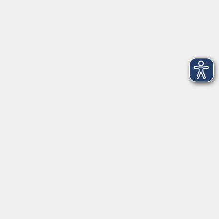
Salzburger Straße 48
83404 Ainring
Tel.
+49 (0) 8654 575 17
Fax
+49 (0) 8654 3099-150
Mail: ainring@vhs-rupertiwinkel.de
Ansprechpartnerin: Anita Hogger
vor Ort in Saaldorf-Surheim:
Moosweg 2
83416 Saaldorf-Surheim
Tel. +49 (0) 8654 6307 14
Fax +49 (0) 8654 6307 20
Mail: saaldorf-surheim@vhs-rupertiwinkel.de