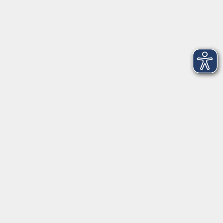
Salzburger Straße 48
83404 Ainring
Tel.
+49 (0) 8654 575 17
Fax
+49 (0) 8654 3099-150
Mail: ainring@vhs-rupertiwinkel.de
Ansprechpartnerin: Anita Hogger
vor Ort in Saaldorf-Surheim:
Moosweg 2
83416 Saaldorf-Surheim
Tel. +49 (0) 8654 6307 14
Fax +49 (0) 8654 6307 20
Mail: saaldorf-surheim@vhs-rupertiwinkel.de
Öffnungszeiten: