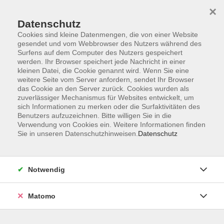
Skip to main content
×
Datenschutz
Der Kurs konnte nicht gefunden werden.
Cookies sind kleine Datenmengen, die von einer Website
gesendet und vom Webbrowser des Nutzers während des
Surfens auf dem Computer des Nutzers gespeichert
werden. Ihr Browser speichert jede Nachricht in einer
kleinen Datei, die Cookie genannt wird. Wenn Sie eine
weitere Seite vom Server anfordern, sendet Ihr Browser
Kontakt
das Cookie an den Server zurück. Cookies wurden als
Anfahrt
zuverlässiger Mechanismus für Websites entwickelt, um
sich Informationen zu merken oder die Surfaktivitäten des
AGB/Widerruf
Benutzers aufzuzeichnen. Bitte willigen Sie in die
Datenschutzerklärung
Verwendung von Cookies ein. Weitere Informationen finden
Sie in unseren Datenschutzhinweisen.
Datenschutz
Barrierefreiheitserklärung
Impressum
Widerruf
Notwendig
Matomo
Volkshochschule Rupertiwinkel