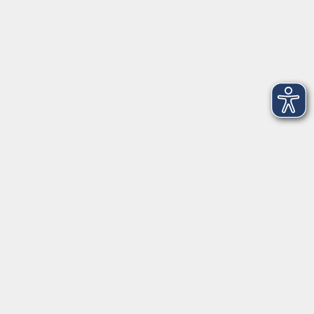
Salzburger Straße 48
83404 Ainring
Tel.
+49 (0) 8654 575 17
Fax
+49 (0) 8654 3099-150
Mail: ainring@vhs-rupertiwinkel.de
Ansprechpartnerin: Anita Hogger
vor Ort in Saaldorf-Surheim:
Moosweg 2
83416 Saaldorf-Surheim
Tel. +49 (0) 8654 6307 14
Fax +49 (0) 8654 6307 20
Mail: saaldorf-surheim@vhs-rupertiwinkel.de