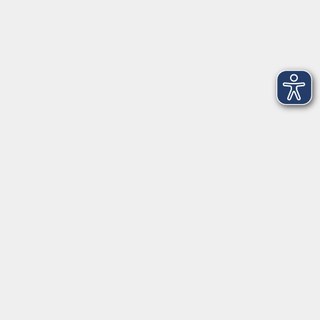
Salzburger Straße 48
83404 Ainring
Tel.
+49 (0) 8654 575 17
Fax
+49 (0) 8654 3099-150
Mail: ainring@vhs-rupertiwinkel.de
Ansprechpartnerin: Anita Hogger
vor Ort in Saaldorf-Surheim:
Moosweg 2
83416 Saaldorf-Surheim
Tel. +49 (0) 8654 6307 14
Fax +49 (0) 8654 6307 20
Mail: saaldorf-surheim@vhs-rupertiwinkel.de
Öffnungszeiten: