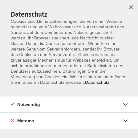
Skip to main content
×
Datenschutz
Der Kurs konnte nicht gefunden werden.
Cookies sind kleine Datenmengen, die von einer Website
gesendet und vom Webbrowser des Nutzers während des
Surfens auf dem Computer des Nutzers gespeichert
werden. Ihr Browser speichert jede Nachricht in einer
kleinen Datei, die Cookie genannt wird. Wenn Sie eine
weitere Seite vom Server anfordern, sendet Ihr Browser
Kontakt
das Cookie an den Server zurück. Cookies wurden als
Anfahrt
zuverlässiger Mechanismus für Websites entwickelt, um
sich Informationen zu merken oder die Surfaktivitäten des
AGB/Widerruf
Benutzers aufzuzeichnen. Bitte willigen Sie in die
Datenschutzerklärung
Verwendung von Cookies ein. Weitere Informationen finden
Sie in unseren Datenschutzhinweisen.
Datenschutz
Barrierefreiheitserklärung
Impressum
Widerruf
Notwendig
Matomo
Volkshochschule Rupertiwinkel