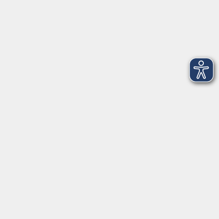
Salzburger Straße 48
83404 Ainring
Tel.
+49 (0) 8654 575 17
Fax
+49 (0) 8654 3099-150
Mail: ainring@vhs-rupertiwinkel.de
Ansprechpartnerin: Anita Hogger
vor Ort in Saaldorf-Surheim:
Moosweg 2
83416 Saaldorf-Surheim
Tel. +49 (0) 8654 6307 14
Fax +49 (0) 8654 6307 20
Mail: saaldorf-surheim@vhs-rupertiwinkel.de