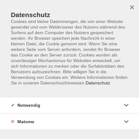
Skip to main content
×
Datenschutz
Der Kurs konnte nicht gefunden werden.
Cookies sind kleine Datenmengen, die von einer Website
gesendet und vom Webbrowser des Nutzers während des
Surfens auf dem Computer des Nutzers gespeichert
werden. Ihr Browser speichert jede Nachricht in einer
kleinen Datei, die Cookie genannt wird. Wenn Sie eine
weitere Seite vom Server anfordern, sendet Ihr Browser
Kontakt
das Cookie an den Server zurück. Cookies wurden als
Anfahrt
zuverlässiger Mechanismus für Websites entwickelt, um
sich Informationen zu merken oder die Surfaktivitäten des
AGB/Widerruf
Benutzers aufzuzeichnen. Bitte willigen Sie in die
Datenschutzerklärung
Verwendung von Cookies ein. Weitere Informationen finden
Sie in unseren Datenschutzhinweisen.
Datenschutz
Barrierefreiheitserklärung
Impressum
Widerruf
Notwendig
Matomo
Volkshochschule Rupertiwinkel