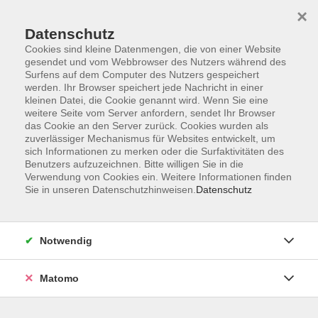
Skip to main content
×
Datenschutz
Der Kurs konnte nicht gefunden werden.
Cookies sind kleine Datenmengen, die von einer Website
gesendet und vom Webbrowser des Nutzers während des
Surfens auf dem Computer des Nutzers gespeichert
werden. Ihr Browser speichert jede Nachricht in einer
kleinen Datei, die Cookie genannt wird. Wenn Sie eine
weitere Seite vom Server anfordern, sendet Ihr Browser
Kontakt
das Cookie an den Server zurück. Cookies wurden als
Anfahrt
zuverlässiger Mechanismus für Websites entwickelt, um
sich Informationen zu merken oder die Surfaktivitäten des
AGB/Widerruf
Benutzers aufzuzeichnen. Bitte willigen Sie in die
Datenschutzerklärung
Verwendung von Cookies ein. Weitere Informationen finden
Sie in unseren Datenschutzhinweisen.
Datenschutz
Barrierefreiheitserklärung
Impressum
Widerruf
Notwendig
Matomo
Volkshochschule Rupertiwinkel