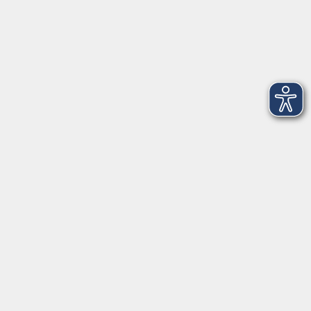
Salzburger Straße 48
83404 Ainring
Tel.
+49 (0) 8654 575 17
Fax
+49 (0) 8654 3099-150
Mail: ainring@vhs-rupertiwinkel.de
Ansprechpartnerin: Anita Hogger
vor Ort in Saaldorf-Surheim:
Moosweg 2
83416 Saaldorf-Surheim
Tel. +49 (0) 8654 6307 14
Fax +49 (0) 8654 6307 20
Mail: saaldorf-surheim@vhs-rupertiwinkel.de