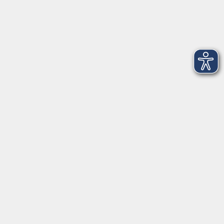
Salzburger Straße 48
83404 Ainring
Tel.
+49 (0) 8654 575 17
Fax
+49 (0) 8654 3099-150
Mail: ainring@vhs-rupertiwinkel.de
Ansprechpartnerin: Anita Hogger
vor Ort in Saaldorf-Surheim:
Moosweg 2
83416 Saaldorf-Surheim
Tel. +49 (0) 8654 6307 14
Fax +49 (0) 8654 6307 20
Mail: saaldorf-surheim@vhs-rupertiwinkel.de
Öffnungszeiten: