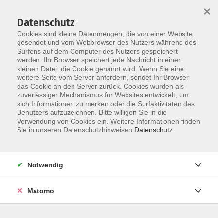
Skip to main content
×
Datenschutz
Der Kurs konnte nicht gefunden werden.
Cookies sind kleine Datenmengen, die von einer Website
gesendet und vom Webbrowser des Nutzers während des
Surfens auf dem Computer des Nutzers gespeichert
werden. Ihr Browser speichert jede Nachricht in einer
kleinen Datei, die Cookie genannt wird. Wenn Sie eine
weitere Seite vom Server anfordern, sendet Ihr Browser
Kontakt
das Cookie an den Server zurück. Cookies wurden als
Anfahrt
zuverlässiger Mechanismus für Websites entwickelt, um
sich Informationen zu merken oder die Surfaktivitäten des
AGB/Widerruf
Benutzers aufzuzeichnen. Bitte willigen Sie in die
Datenschutzerklärung
Verwendung von Cookies ein. Weitere Informationen finden
Sie in unseren Datenschutzhinweisen.
Datenschutz
Barrierefreiheitserklärung
Impressum
Widerruf
Notwendig
Matomo
Volkshochschule Rupertiwinkel