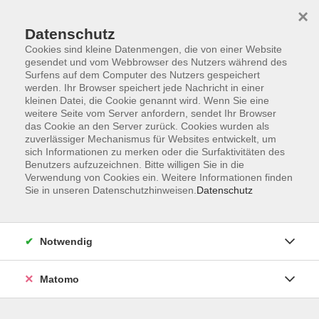
Skip to main content
×
Datenschutz
Der Kurs konnte nicht gefunden werden.
Cookies sind kleine Datenmengen, die von einer Website
gesendet und vom Webbrowser des Nutzers während des
Surfens auf dem Computer des Nutzers gespeichert
werden. Ihr Browser speichert jede Nachricht in einer
kleinen Datei, die Cookie genannt wird. Wenn Sie eine
weitere Seite vom Server anfordern, sendet Ihr Browser
Kontakt
das Cookie an den Server zurück. Cookies wurden als
Anfahrt
zuverlässiger Mechanismus für Websites entwickelt, um
sich Informationen zu merken oder die Surfaktivitäten des
AGB/Widerruf
Benutzers aufzuzeichnen. Bitte willigen Sie in die
Datenschutzerklärung
Verwendung von Cookies ein. Weitere Informationen finden
Sie in unseren Datenschutzhinweisen.
Datenschutz
Barrierefreiheitserklärung
Impressum
Widerruf
Notwendig
Matomo
Volkshochschule Rupertiwinkel