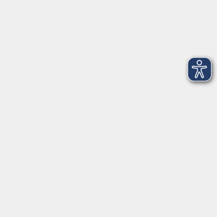
Salzburger Straße 48
83404 Ainring
Tel.
+49 (0) 8654 575 17
Fax
+49 (0) 8654 3099-150
Mail: ainring@vhs-rupertiwinkel.de
Ansprechpartnerin: Anita Hogger
vor Ort in Saaldorf-Surheim:
Moosweg 2
83416 Saaldorf-Surheim
Tel. +49 (0) 8654 6307 14
Fax +49 (0) 8654 6307 20
Mail: saaldorf-surheim@vhs-rupertiwinkel.de