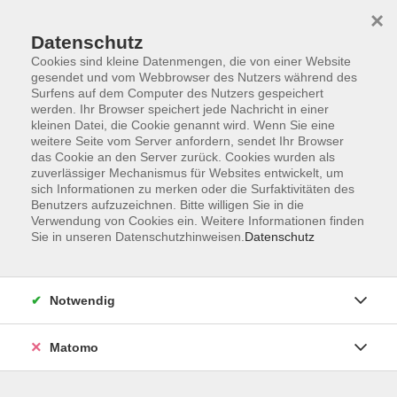
Skip to main content
×
Datenschutz
Der Kurs konnte nicht gefunden werden.
Cookies sind kleine Datenmengen, die von einer Website
gesendet und vom Webbrowser des Nutzers während des
Surfens auf dem Computer des Nutzers gespeichert
werden. Ihr Browser speichert jede Nachricht in einer
kleinen Datei, die Cookie genannt wird. Wenn Sie eine
weitere Seite vom Server anfordern, sendet Ihr Browser
Kontakt
das Cookie an den Server zurück. Cookies wurden als
Anfahrt
zuverlässiger Mechanismus für Websites entwickelt, um
sich Informationen zu merken oder die Surfaktivitäten des
AGB/Widerruf
Benutzers aufzuzeichnen. Bitte willigen Sie in die
Datenschutzerklärung
Verwendung von Cookies ein. Weitere Informationen finden
Sie in unseren Datenschutzhinweisen.
Datenschutz
Barrierefreiheitserklärung
Impressum
Widerruf
Notwendig
Matomo
Volkshochschule Rupertiwinkel