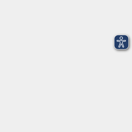
Salzburger Straße 48
83404 Ainring
Tel.
+49 (0) 8654 575 17
Fax
+49 (0) 8654 3099-150
Mail: ainring@vhs-rupertiwinkel.de
Ansprechpartnerin: Anita Hogger
vor Ort in Saaldorf-Surheim:
Moosweg 2
83416 Saaldorf-Surheim
Tel. +49 (0) 8654 6307 14
Fax +49 (0) 8654 6307 20
Mail: saaldorf-surheim@vhs-rupertiwinkel.de