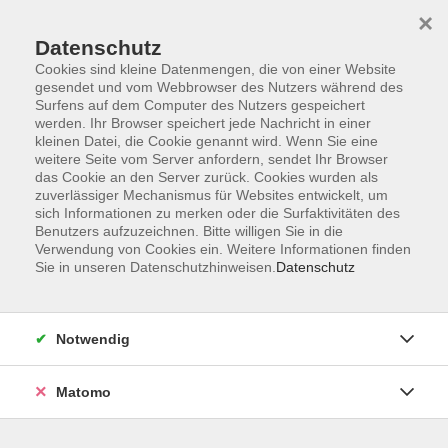
Skip to main content
×
Datenschutz
Der Kurs konnte nicht gefunden werden.
Cookies sind kleine Datenmengen, die von einer Website
gesendet und vom Webbrowser des Nutzers während des
Surfens auf dem Computer des Nutzers gespeichert
werden. Ihr Browser speichert jede Nachricht in einer
kleinen Datei, die Cookie genannt wird. Wenn Sie eine
weitere Seite vom Server anfordern, sendet Ihr Browser
Kontakt
das Cookie an den Server zurück. Cookies wurden als
Anfahrt
zuverlässiger Mechanismus für Websites entwickelt, um
sich Informationen zu merken oder die Surfaktivitäten des
AGB/Widerruf
Benutzers aufzuzeichnen. Bitte willigen Sie in die
Datenschutzerklärung
Verwendung von Cookies ein. Weitere Informationen finden
Sie in unseren Datenschutzhinweisen.
Datenschutz
Barrierefreiheitserklärung
Impressum
Widerruf
Notwendig
Matomo
Volkshochschule Rupertiwinkel