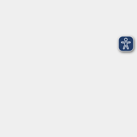
Salzburger Straße 48
83404 Ainring
Tel.
+49 (0) 8654 575 17
Fax
+49 (0) 8654 3099-150
Mail: ainring@vhs-rupertiwinkel.de
Ansprechpartnerin: Anita Hogger
vor Ort in Saaldorf-Surheim:
Moosweg 2
83416 Saaldorf-Surheim
Tel. +49 (0) 8654 6307 14
Fax +49 (0) 8654 6307 20
Mail: saaldorf-surheim@vhs-rupertiwinkel.de