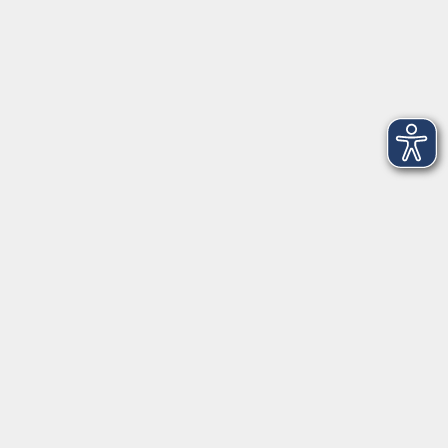
Salzburger Straße 48
83404 Ainring
Tel.
+49 (0) 8654 575 17
Fax
+49 (0) 8654 3099-150
Mail: ainring@vhs-rupertiwinkel.de
Ansprechpartnerin: Anita Hogger
vor Ort in Saaldorf-Surheim:
Moosweg 2
83416 Saaldorf-Surheim
Tel. +49 (0) 8654 6307 14
Fax +49 (0) 8654 6307 20
Mail: saaldorf-surheim@vhs-rupertiwinkel.de