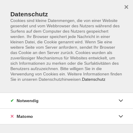
Skip to main content
×
Datenschutz
Der Kurs konnte nicht gefunden werden.
Cookies sind kleine Datenmengen, die von einer Website
gesendet und vom Webbrowser des Nutzers während des
Surfens auf dem Computer des Nutzers gespeichert
werden. Ihr Browser speichert jede Nachricht in einer
kleinen Datei, die Cookie genannt wird. Wenn Sie eine
weitere Seite vom Server anfordern, sendet Ihr Browser
Kontakt
das Cookie an den Server zurück. Cookies wurden als
Anfahrt
zuverlässiger Mechanismus für Websites entwickelt, um
sich Informationen zu merken oder die Surfaktivitäten des
AGB/Widerruf
Benutzers aufzuzeichnen. Bitte willigen Sie in die
Datenschutzerklärung
Verwendung von Cookies ein. Weitere Informationen finden
Sie in unseren Datenschutzhinweisen.
Datenschutz
Barrierefreiheitserklärung
Impressum
Widerruf
Notwendig
Matomo
Volkshochschule Rupertiwinkel