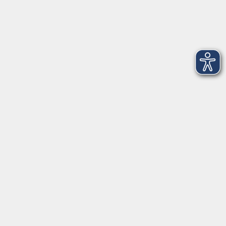
Aktuelles
Mediathek
Über uns
Informationen
Kontakt
vor Ort in Freilassing:
Augustinerstr. 2c