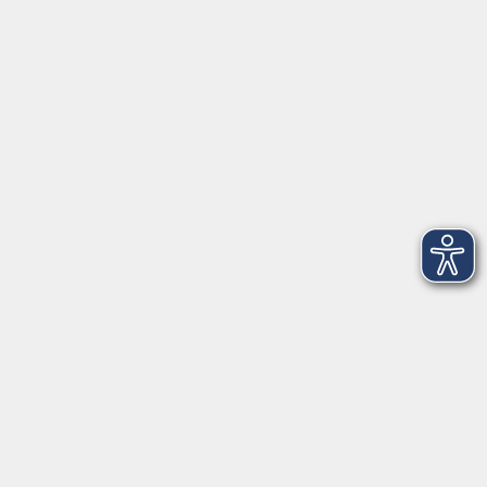
vor Ort in Ainring:
Salzburger Straße 48
83404 Ainring
Tel.
+49 (0) 8654 575 17
Fax
+49 (0) 8654 3099-150
Mail: ainring@vhs-rupertiwinkel.de
Ansprechpartnerin: Anita Hogger
vor Ort in Saaldorf-Surheim:
Moosweg 2