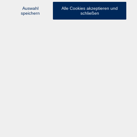
Auswahl
Alle Cookies akzeptieren und
speichern
schließen
Volkshochschule Rupertiwinkel
Münchener Straße 15
83395 Freilassing
info@vhs-rupertiwinkel.de
Tel.
+49 (0) 8654 3099-430
Fax +49 (0) 8654 3099-150
Programm
Gesellschaft & Leben
Kunst & Kultur