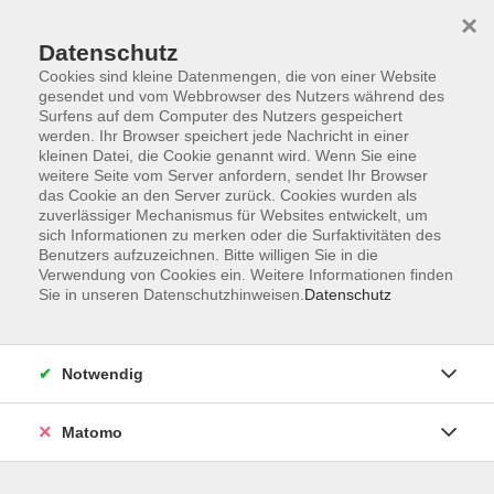
Skip to main content
You are here:
×
Über uns
Unsere Dozierenden
Datenschutz
Cookies sind kleine Datenmengen, die von einer Website
gesendet und vom Webbrowser des Nutzers während des
Unsere Dozierenden
Surfens auf dem Computer des Nutzers gespeichert
werden. Ihr Browser speichert jede Nachricht in einer
kleinen Datei, die Cookie genannt wird. Wenn Sie eine
weitere Seite vom Server anfordern, sendet Ihr Browser
Der Dozent konnte leider nicht gefunden werden
das Cookie an den Server zurück. Cookies wurden als
zuverlässiger Mechanismus für Websites entwickelt, um
sich Informationen zu merken oder die Surfaktivitäten des
Benutzers aufzuzeichnen. Bitte willigen Sie in die
Verwendung von Cookies ein. Weitere Informationen finden
Sie in unseren Datenschutzhinweisen.
Datenschutz
Kontakt
Anfahrt
AGB/Widerruf
Notwendig
Datenschutzerklärung
Barrierefreiheitserklärung
Matomo
Impressum
Widerruf