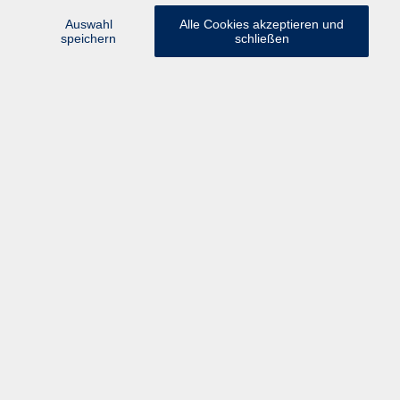
Online - Zoom
Auswahl
Alle Cookies akzeptieren und
speichern
schließen
zurück zur Übersicht
Kontakt
Anfahrt
AGB/Widerruf
Datenschutzerklärung
Barrierefreiheitserklärung
Impressum
Widerruf