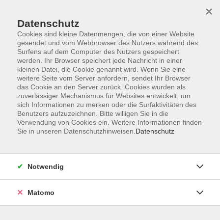
Skip to main content
You are here:
×
Über uns
Unsere Dozierenden
Datenschutz
Cookies sind kleine Datenmengen, die von einer Website
gesendet und vom Webbrowser des Nutzers während des
Unsere Dozierenden
Surfens auf dem Computer des Nutzers gespeichert
werden. Ihr Browser speichert jede Nachricht in einer
kleinen Datei, die Cookie genannt wird. Wenn Sie eine
Meister, Jochen
weitere Seite vom Server anfordern, sendet Ihr Browser
das Cookie an den Server zurück. Cookies wurden als
zuverlässiger Mechanismus für Websites entwickelt, um
sich Informationen zu merken oder die Surfaktivitäten des
Kunst im Ohr – Ein Livestream für alle Sinne 3
Benutzers aufzuzeichnen. Bitte willigen Sie in die
Verwendung von Cookies ein. Weitere Informationen finden
Mi. 23.09.2026 19:30
Sie in unseren Datenschutzhinweisen.
Datenschutz
Online - Zoom
Notwendig
Matomo
Kunst im Ohr – Ein Livestream für alle Sinne 4
Mi. 25.11.2026 19:30