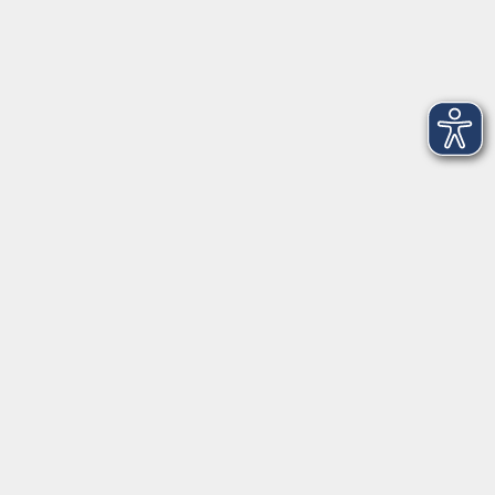
vor Ort in Ainring:
Salzburger Straße 48
83404 Ainring
Tel.
+49 (0) 8654 575 17
Fax
+49 (0) 8654 3099-150
Mail: ainring@vhs-rupertiwinkel.de
Ansprechpartnerin: Anita Hogger
vor Ort in Saaldorf-Surheim:
Moosweg 2
83416 Saaldorf-Surheim
Tel. +49 (0) 8654 6307 14
Fax +49 (0) 8654 6307 20