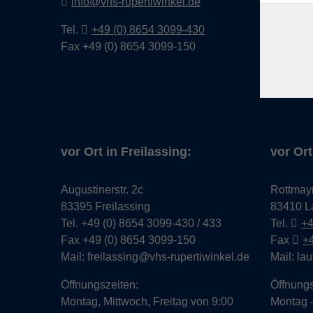
info@vhs-rupertiwinkel.de
Sprache
Tel.
+49 (0) 8654 3099-430
Beruf &
Fax +49 (0) 8654 3099-150
Junge v
Grundbi
Neue Ku
vor Ort in Freilassing:
vor Ort
Augustinerstr. 2c
Rottmay
83395 Freilassing
83410 L
Tel. +49 (0) 8654 3099-430 / 433
Tel.
+4
Fax +49 (0) 8654 3099-150
Fax
+
Mail: freilassing@vhs-rupertiwinkel.de
Mail: la
Öffnungszeiten:
Öffnungs
Montag, Mittwoch, Freitag von 9:00
Montag –