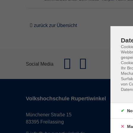
zurück zur Übersicht
Dat
Cookie
Webbr
gespei
Cookie
Social Media
Ihr Br
Mechan
Surfak
von Co
Daten
Volkshochschule Rupertiwinkel
Progr
No
Münchener Straße 15
Gesellsc
83395 Freilassing
Kunst & 
Ma
Gesundh