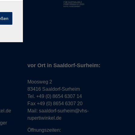
ießen
vor Ort in Saaldorf-Surheim:
Moosweg 2
83416 Saaldorf-Surheim
Tel. +49 (0) 8654 6307 14
Fax +49 (0) 8654 6307 20
kel.de
Mail: saaldorf-surheim@vhs-
rupertiwinkel.de
gger
Öffnungszeiten: