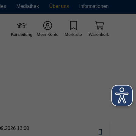
les
Mediathek
Über uns
Informationen
e vhs
Grundbildung
Neue Kurse
Kursleitung
Mein Konto
Merkliste
Warenkorb
09.2026 13:00