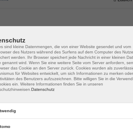
enschutz
s sind kleine Datenmengen, die von einer Website gesendet und vom
owser des Nutzers während des Surfens auf dem Computer des Nutze
chert werden. Ihr Browser speichert jede Nachricht in einer kleinen Dat
 genannt wird. Wenn Sie eine weitere Seite vom Server anfordern, se
Kontakt
Anfahrt
AGB/Widerruf
Datenschutzerklärung
owser das Cookie an den Server zurück. Cookies wurden als zuverlässi
ismus für Websites entwickelt, um sich Informationen zu merken oder
tivitäten des Benutzers aufzuzeichnen. Bitte willigen Sie in die Verwen
okies ein. Weitere Informationen finden Sie in unseren
schutzhinweisen.
Datenschutz
amm
Inhalte
twendig
haft & Leben
Aktuelles
Kultur
Mediathek
tomo
eit
Über uns