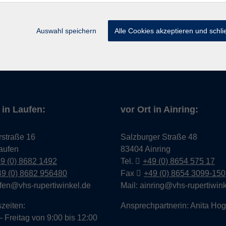
n
Informationen
 EDV
Auswahl speichern
Alle Cookies akzeptieren und schl
hs
ldung
rse
 in Laufen:
vor Ort in Ainring:
rstraße 16
Salzburger Straße 48
aufen
83404 Ainring
9 (0) 8682 1492
Tel.
+49 (0) 8654 575 17
49 (0) 8682 956480
Fax
+49 (0) 8654 3099-150
ufen@vhs-rupertiwinkel.de
Mail: ainring@vhs-rupertiwin
zeiten:
Ansprechpartnerin: Anita Ho
 Freitag von 9:00 bis 12:00