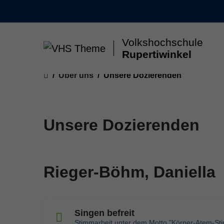
Skip to main content
Volkshochschule
Rupertiwinkel
Gesellschaft & Leben
Kunst & Kultur
Gesun
You are here:
Über uns
Unsere Dozierenden
Unsere Dozierenden
Rieger-Böhm, Daniella
Singen befreit
Stimmarbeit unter dem Motto "Körper-Atem-St