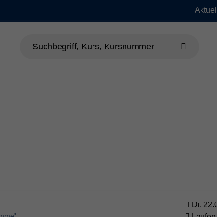
Aktuel
dheit
Sprachen
Beruf & EDV
Jung
Di. 22.
imme"
Laufen