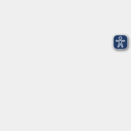
Tel.
+49 (0) 8682 1492
Fax
+49 (0) 8682 956480
Mail: laufen@vhs-rupertiwinkel.de
Öffnungszeiten:
Montag – Freitag von 9:00 bis 12:00 Uhr
Ansprechpartnerinnen: Nastasja Hoislbauer-Palijan, Lisa
Rudholzer, Karin Speigl
vor Ort in Ainring:
Salzburger Straße 48
83404 Ainring
Tel.
+49 (0) 8654 575 17
Fax
+49 (0) 8654 3099-150
Mail: ainring@vhs-rupertiwinkel.de