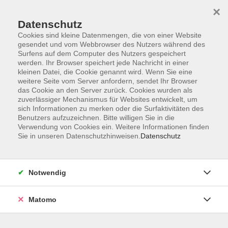
Skip to main content
You are here:
×
Über uns
Unsere Dozierenden
Datenschutz
Cookies sind kleine Datenmengen, die von einer Website
gesendet und vom Webbrowser des Nutzers während des
Unsere Dozierenden
Surfens auf dem Computer des Nutzers gespeichert
werden. Ihr Browser speichert jede Nachricht in einer
kleinen Datei, die Cookie genannt wird. Wenn Sie eine
Messinger, Sina
weitere Seite vom Server anfordern, sendet Ihr Browser
das Cookie an den Server zurück. Cookies wurden als
zuverlässiger Mechanismus für Websites entwickelt, um
sich Informationen zu merken oder die Surfaktivitäten des
Familiencafé Lingua
Benutzers aufzuzeichnen. Bitte willigen Sie in die
Verwendung von Cookies ein. Weitere Informationen finden
Di. 21.04.2026 15:00
Sie in unseren Datenschutzhinweisen.
Datenschutz
Freilassing
Notwendig
Matomo
Lesen. Schreiben. Mitmachen.
Di. 15.09.2026 08:15