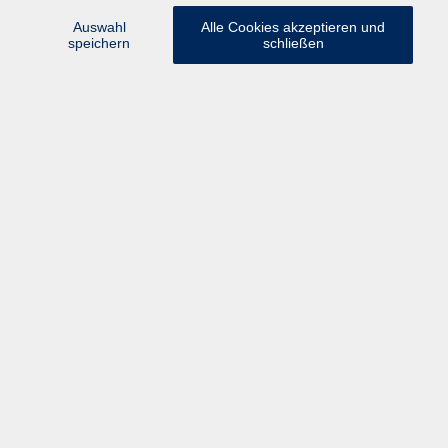
Freilassing
Auswahl
Alle Cookies akzeptieren und
speichern
schließen
Deutsch für Anfänger:innen A1
Mi. 16.09.2026 18:30
Freilassing
Deutsch B1 - Grammatik und Konversation
Do. 17.09.2026 18:30
Freilassing
Familiencafé Lingua - Sprachen und Spielen