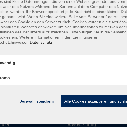
s sind kleine Datenmengen, die von einer Website gesendet und vom
owser des Nutzers während des Surfens auf dem Computer des Nutze
amm
Inhalte
chert werden. Ihr Browser speichert jede Nachricht in einer kleinen Dat
 genannt wird. Wenn Sie eine weitere Seite vom Server anfordern, se
owser das Cookie an den Server zurück. Cookies wurden als zuverlässi
haft & Leben
Aktuelles
ismus für Websites entwickelt, um sich Informationen zu merken oder
Kultur
Mediathek
tivitäten des Benutzers aufzuzeichnen. Bitte willigen Sie in die Verwen
okies ein. Weitere Informationen finden Sie in unseren
eit
Über uns
schutzhinweisen.
Datenschutz
n
Informationen
 EDV
twendig
hs
ldung
tomo
rse
Auswahl speichern
Alle Cookies akzeptieren und schl
 in Laufen:
vor Ort in Ainring:
rstraße 16
Salzburger Straße 48
aufen
83404 Ainring