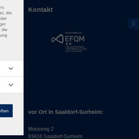
rs
Kontakt
ei, die
ndet
ger
 die
dung
ießen
vor Ort in Saaldorf-Surheim:
Moosweg 2
83416 Saaldorf-Surheim