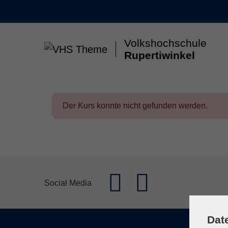
Skip to main content
Volkshochschule
Rupertiwinkel
Gesellschaft & Leben
Kunst & Kultur
Gesun
Der Kurs konnte nicht gefunden werden.
Social Media
Dat