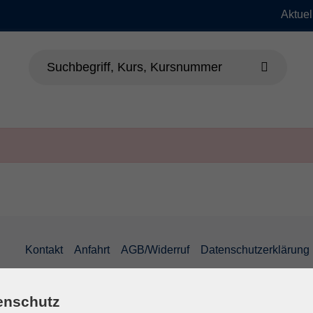
Aktuel
dheit
Sprachen
Beruf & EDV
Jung
Kontakt
Anfahrt
AGB/Widerruf
Datenschutzerklärung
enschutz