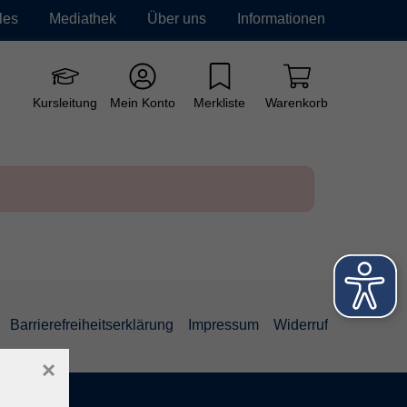
les
Mediathek
Über uns
Informationen
e vhs
Grundbildung
Neue Kurse
Kursleitung
Mein Konto
Merkliste
Warenkorb
Barrierefreiheitserklärung
Impressum
Widerruf
×