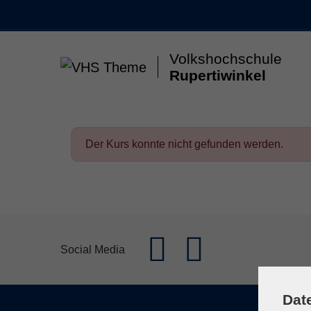
Skip to main content
Volkshochschule
Rupertiwinkel
Gesellschaft & Leben
Kunst & Kultur
Gesun
Der Kurs konnte nicht gefunden werden.
Social Media
Dat