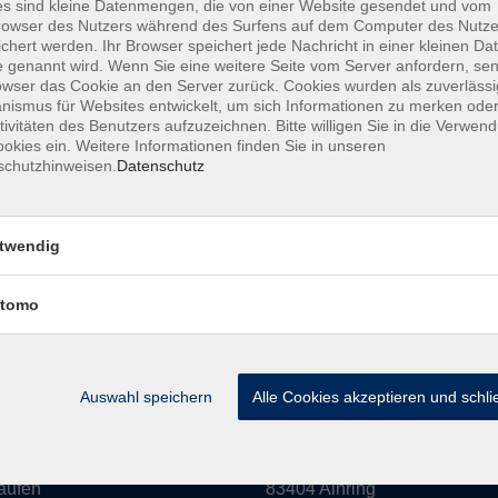
s sind kleine Datenmengen, die von einer Website gesendet und vom
owser des Nutzers während des Surfens auf dem Computer des Nutze
amm
Inhalte
chert werden. Ihr Browser speichert jede Nachricht in einer kleinen Dat
 genannt wird. Wenn Sie eine weitere Seite vom Server anfordern, se
owser das Cookie an den Server zurück. Cookies wurden als zuverlässi
haft & Leben
Aktuelles
ismus für Websites entwickelt, um sich Informationen zu merken oder
Kultur
Mediathek
tivitäten des Benutzers aufzuzeichnen. Bitte willigen Sie in die Verwen
okies ein. Weitere Informationen finden Sie in unseren
eit
Über uns
schutzhinweisen.
Datenschutz
n
Informationen
 EDV
twendig
hs
ldung
tomo
rse
Auswahl speichern
Alle Cookies akzeptieren und schl
 in Laufen:
vor Ort in Ainring:
rstraße 16
Salzburger Straße 48
aufen
83404 Ainring