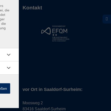
rs
Kontakt
ei, die
ndet
ger
 die
dung
ießen
vor Ort in Saaldorf-Surheim:
Moosweg 2
83416 Saaldorf-Surheim