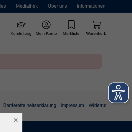
les
Mediathek
Über uns
Informationen
e vhs
Grundbildung
Neue Kurse
Kursleitung
Mein Konto
Merkliste
Warenkorb
Barrierefreiheitserklärung
Impressum
Widerruf
×