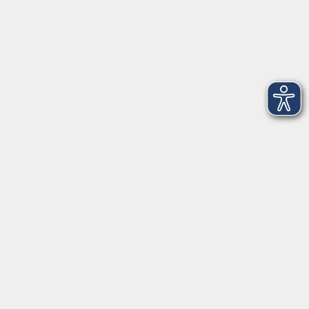
Salzburger Straße 48
83404 Ainring
Tel.
+49 (0) 8654 575 17
Fax
+49 (0) 8654 3099-150
Mail: ainring@vhs-rupertiwinkel.de
Ansprechpartnerin: Anita Hogger
vor Ort in Saaldorf-Surheim:
Moosweg 2
83416 Saaldorf-Surheim
Tel. +49 (0) 8654 6307 14
Fax +49 (0) 8654 6307 20
Mail: saaldorf-surheim@vhs-rupertiwinkel.de