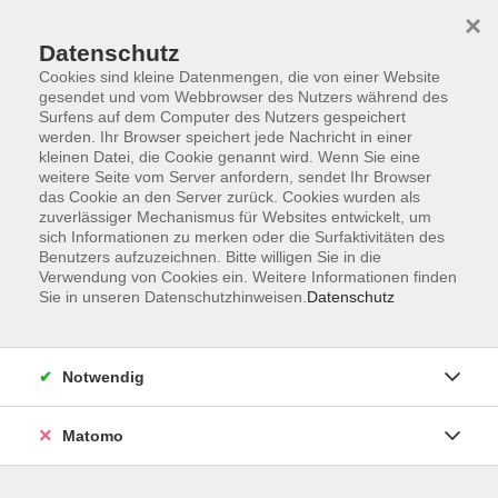
Skip to main content
×
Datenschutz
Der Kurs konnte nicht gefunden werden.
Cookies sind kleine Datenmengen, die von einer Website
gesendet und vom Webbrowser des Nutzers während des
Surfens auf dem Computer des Nutzers gespeichert
werden. Ihr Browser speichert jede Nachricht in einer
kleinen Datei, die Cookie genannt wird. Wenn Sie eine
weitere Seite vom Server anfordern, sendet Ihr Browser
Kontakt
das Cookie an den Server zurück. Cookies wurden als
Anfahrt
zuverlässiger Mechanismus für Websites entwickelt, um
sich Informationen zu merken oder die Surfaktivitäten des
AGB/Widerruf
Benutzers aufzuzeichnen. Bitte willigen Sie in die
Datenschutzerklärung
Verwendung von Cookies ein. Weitere Informationen finden
Sie in unseren Datenschutzhinweisen.
Datenschutz
Barrierefreiheitserklärung
Impressum
Widerruf
Notwendig
Matomo
Volkshochschule Rupertiwinkel