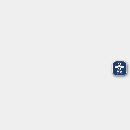
vor Ort in Ainring:
Salzburger Straße 48
83404 Ainring
Tel.
+49 (0) 8654 575 17
Fax
+49 (0) 8654 3099-150
Mail: ainring@vhs-rupertiwinkel.de
Ansprechpartnerin: Anita Hogger
vor Ort in Saaldorf-Surheim:
Moosweg 2