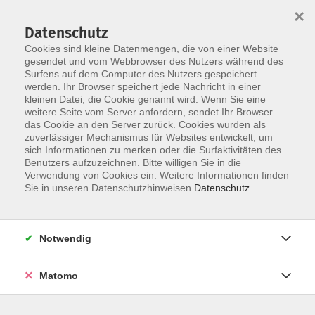
Skip to main content
You are here:
×
Über uns
Unsere Dozierenden
Datenschutz
Cookies sind kleine Datenmengen, die von einer Website
gesendet und vom Webbrowser des Nutzers während des
Unsere Dozierenden
Surfens auf dem Computer des Nutzers gespeichert
werden. Ihr Browser speichert jede Nachricht in einer
kleinen Datei, die Cookie genannt wird. Wenn Sie eine
weitere Seite vom Server anfordern, sendet Ihr Browser
Der Dozent konnte leider nicht gefunden
das Cookie an den Server zurück. Cookies wurden als
werden
zuverlässiger Mechanismus für Websites entwickelt, um
sich Informationen zu merken oder die Surfaktivitäten des
Benutzers aufzuzeichnen. Bitte willigen Sie in die
Verwendung von Cookies ein. Weitere Informationen finden
Sie in unseren Datenschutzhinweisen.
Datenschutz
Kontakt
Anfahrt
Notwendig
AGB/Widerruf
Datenschutzerklärung
Matomo
Barrierefreiheitserklärung
Impressum