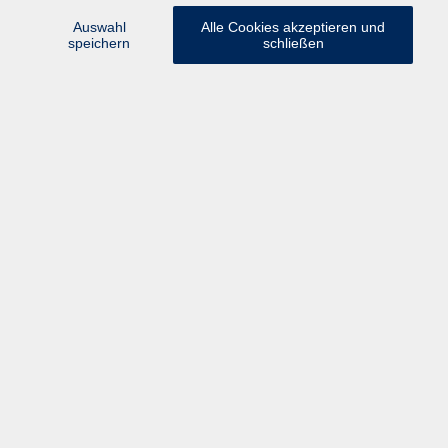
Widerruf
Auswahl
Alle Cookies akzeptieren und
speichern
schließen
Volkshochschule Rupertiwinkel
Münchener Straße 15
83395 Freilassing
info@vhs-rupertiwinkel.de
Tel.
+49 (0) 8654 3099-430
Fax +49 (0) 8654 3099-150
Programm
Gesellschaft & Leben