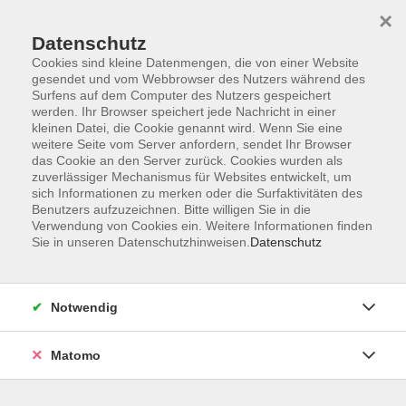
Skip to main content
×
Datenschutz
Der Kurs konnte nicht gefunden werden.
Cookies sind kleine Datenmengen, die von einer Website
gesendet und vom Webbrowser des Nutzers während des
Surfens auf dem Computer des Nutzers gespeichert
werden. Ihr Browser speichert jede Nachricht in einer
kleinen Datei, die Cookie genannt wird. Wenn Sie eine
weitere Seite vom Server anfordern, sendet Ihr Browser
Kontakt
das Cookie an den Server zurück. Cookies wurden als
Anfahrt
zuverlässiger Mechanismus für Websites entwickelt, um
sich Informationen zu merken oder die Surfaktivitäten des
AGB/Widerruf
Benutzers aufzuzeichnen. Bitte willigen Sie in die
Datenschutzerklärung
Verwendung von Cookies ein. Weitere Informationen finden
Sie in unseren Datenschutzhinweisen.
Datenschutz
Barrierefreiheitserklärung
Impressum
Widerruf
Notwendig
Matomo
Volkshochschule Rupertiwinkel