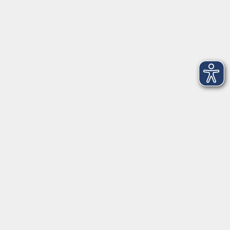
Salzburger Straße 48
83404 Ainring
Tel.
+49 (0) 8654 575 17
Fax
+49 (0) 8654 3099-150
Mail: ainring@vhs-rupertiwinkel.de
Ansprechpartnerin: Anita Hogger
vor Ort in Saaldorf-Surheim:
Moosweg 2
83416 Saaldorf-Surheim
Tel. +49 (0) 8654 6307 14
Fax +49 (0) 8654 6307 20
Mail: saaldorf-surheim@vhs-rupertiwinkel.de