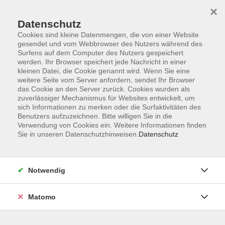
Skip to main content
×
Datenschutz
Der Kurs konnte nicht gefunden werden.
Cookies sind kleine Datenmengen, die von einer Website
gesendet und vom Webbrowser des Nutzers während des
Surfens auf dem Computer des Nutzers gespeichert
werden. Ihr Browser speichert jede Nachricht in einer
kleinen Datei, die Cookie genannt wird. Wenn Sie eine
weitere Seite vom Server anfordern, sendet Ihr Browser
Kontakt
das Cookie an den Server zurück. Cookies wurden als
Anfahrt
zuverlässiger Mechanismus für Websites entwickelt, um
sich Informationen zu merken oder die Surfaktivitäten des
AGB/Widerruf
Benutzers aufzuzeichnen. Bitte willigen Sie in die
Datenschutzerklärung
Verwendung von Cookies ein. Weitere Informationen finden
Sie in unseren Datenschutzhinweisen.
Datenschutz
Barrierefreiheitserklärung
Impressum
Widerruf
Notwendig
Matomo
Volkshochschule Rupertiwinkel