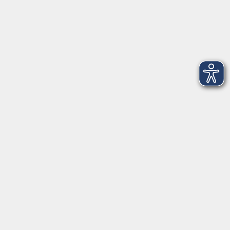
Salzburger Straße 48
83404 Ainring
Tel.
+49 (0) 8654 575 17
Fax
+49 (0) 8654 3099-150
Mail: ainring@vhs-rupertiwinkel.de
Ansprechpartnerin: Anita Hogger
vor Ort in Saaldorf-Surheim:
Moosweg 2
83416 Saaldorf-Surheim
Tel. +49 (0) 8654 6307 14
Fax +49 (0) 8654 6307 20
Mail: saaldorf-surheim@vhs-rupertiwinkel.de