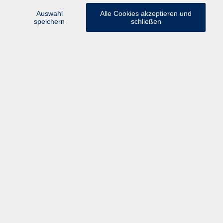
Auswahl
Alle Cookies akzeptieren und
speichern
schließen
Volkshochschule Rupertiwinkel
Münchener Straße 15
83395 Freilassing
info@vhs-rupertiwinkel.de
Tel.
+49 (0) 8654 3099-430
Fax +49 (0) 8654 3099-150
Programm
Gesellschaft & Leben
Kunst & Kultur