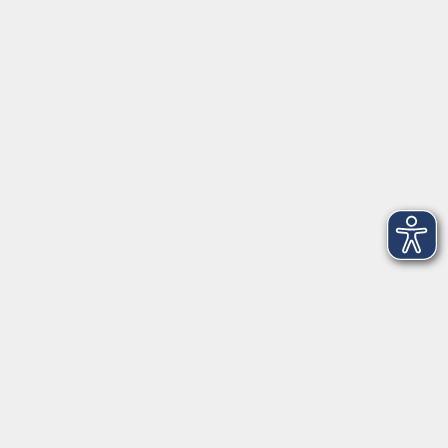
vor Ort in Ainring:
Salzburger Straße 48
83404 Ainring
Tel.
+49 (0) 8654 575 17
Fax
+49 (0) 8654 3099-150
Mail: ainring@vhs-rupertiwinkel.de
Ansprechpartnerin: Anita Hogger
vor Ort in Saaldorf-Surheim:
Moosweg 2