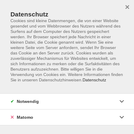
Skip to main content
You are here:
×
Über uns
Unsere Dozierenden
Datenschutz
Cookies sind kleine Datenmengen, die von einer Website
gesendet und vom Webbrowser des Nutzers während des
Unsere Dozierenden
Surfens auf dem Computer des Nutzers gespeichert
werden. Ihr Browser speichert jede Nachricht in einer
kleinen Datei, die Cookie genannt wird. Wenn Sie eine
weitere Seite vom Server anfordern, sendet Ihr Browser
Der Dozent konnte leider nicht gefunden werden
das Cookie an den Server zurück. Cookies wurden als
zuverlässiger Mechanismus für Websites entwickelt, um
sich Informationen zu merken oder die Surfaktivitäten des
Benutzers aufzuzeichnen. Bitte willigen Sie in die
Verwendung von Cookies ein. Weitere Informationen finden
Sie in unseren Datenschutzhinweisen.
Datenschutz
Kontakt
Anfahrt
AGB/Widerruf
Notwendig
Datenschutzerklärung
Barrierefreiheitserklärung
Matomo
Impressum
Widerruf