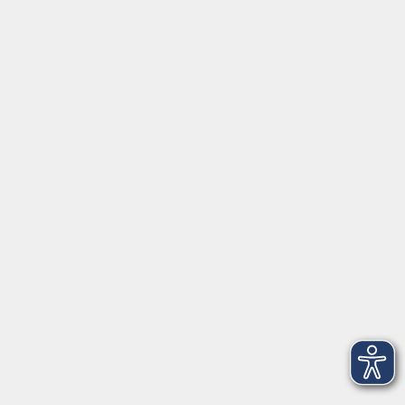
Über uns
Informationen
Kontakt
vor Ort in Freilassing:
Augustinerstr. 2c
83395 Freilassing
Tel. +49 (0) 8654 3099-430 / 433
Fax +49 (0) 8654 3099-150
Mail: freilassing@vhs-rupertiwinkel.de