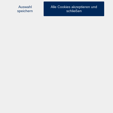
Ihre Bildung ist uns wichtig.
Auswahl
Alle Cookies akzeptieren und
speichern
schließen
vor Ort in Freilassing