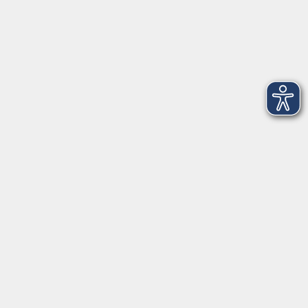
Salzburger Straße 48
83404 Ainring
Tel.
+49 (0) 8654 575 17
Fax
+49 (0) 8654 3099-150
Mail: ainring@vhs-rupertiwinkel.de
Ansprechpartnerin: Anita Hogger
vor Ort in Saaldorf-Surheim:
Moosweg 2
83416 Saaldorf-Surheim
Tel. +49 (0) 8654 6307 14
Fax +49 (0) 8654 6307 20
Mail: saaldorf-surheim@vhs-rupertiwinkel.de