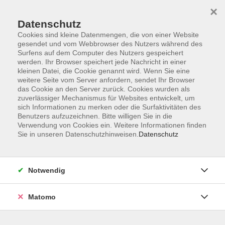
Skip to main content
×
Datenschutz
Der Kurs konnte nicht gefunden werden.
Cookies sind kleine Datenmengen, die von einer Website
gesendet und vom Webbrowser des Nutzers während des
Surfens auf dem Computer des Nutzers gespeichert
werden. Ihr Browser speichert jede Nachricht in einer
kleinen Datei, die Cookie genannt wird. Wenn Sie eine
weitere Seite vom Server anfordern, sendet Ihr Browser
Kontakt
das Cookie an den Server zurück. Cookies wurden als
Anfahrt
zuverlässiger Mechanismus für Websites entwickelt, um
sich Informationen zu merken oder die Surfaktivitäten des
AGB/Widerruf
Benutzers aufzuzeichnen. Bitte willigen Sie in die
Datenschutzerklärung
Verwendung von Cookies ein. Weitere Informationen finden
Sie in unseren Datenschutzhinweisen.
Datenschutz
Barrierefreiheitserklärung
Impressum
Widerruf
Notwendig
Matomo
Volkshochschule Rupertiwinkel