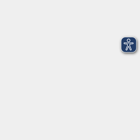
Salzburger Straße 48
83404 Ainring
Tel.
+49 (0) 8654 575 17
Fax
+49 (0) 8654 3099-150
Mail: ainring@vhs-rupertiwinkel.de
Ansprechpartnerin: Anita Hogger
vor Ort in Saaldorf-Surheim:
Moosweg 2
83416 Saaldorf-Surheim
Tel. +49 (0) 8654 6307 14
Fax +49 (0) 8654 6307 20
Mail: saaldorf-surheim@vhs-rupertiwinkel.de