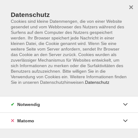
Skip to main content
×
Datenschutz
Der Kurs konnte nicht gefunden werden.
Cookies sind kleine Datenmengen, die von einer Website
gesendet und vom Webbrowser des Nutzers während des
Surfens auf dem Computer des Nutzers gespeichert
werden. Ihr Browser speichert jede Nachricht in einer
kleinen Datei, die Cookie genannt wird. Wenn Sie eine
weitere Seite vom Server anfordern, sendet Ihr Browser
Kontakt
das Cookie an den Server zurück. Cookies wurden als
Anfahrt
zuverlässiger Mechanismus für Websites entwickelt, um
sich Informationen zu merken oder die Surfaktivitäten des
AGB/Widerruf
Benutzers aufzuzeichnen. Bitte willigen Sie in die
Datenschutzerklärung
Verwendung von Cookies ein. Weitere Informationen finden
Sie in unseren Datenschutzhinweisen.
Datenschutz
Barrierefreiheitserklärung
Impressum
Widerruf
Notwendig
Matomo
Volkshochschule Rupertiwinkel