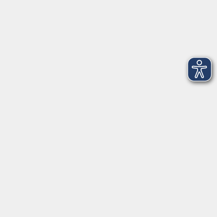
Salzburger Straße 48
83404 Ainring
Tel.
+49 (0) 8654 575 17
Fax
+49 (0) 8654 3099-150
Mail: ainring@vhs-rupertiwinkel.de
Ansprechpartnerin: Anita Hogger
vor Ort in Saaldorf-Surheim:
Moosweg 2
83416 Saaldorf-Surheim
Tel. +49 (0) 8654 6307 14
Fax +49 (0) 8654 6307 20
Mail: saaldorf-surheim@vhs-rupertiwinkel.de