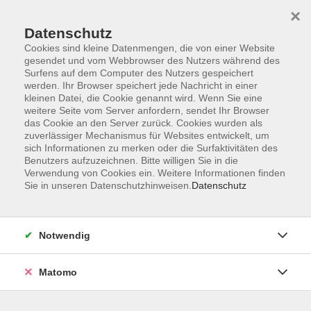
Skip to main content
×
Datenschutz
Der Kurs konnte nicht gefunden werden.
Cookies sind kleine Datenmengen, die von einer Website
gesendet und vom Webbrowser des Nutzers während des
Surfens auf dem Computer des Nutzers gespeichert
werden. Ihr Browser speichert jede Nachricht in einer
kleinen Datei, die Cookie genannt wird. Wenn Sie eine
weitere Seite vom Server anfordern, sendet Ihr Browser
Kontakt
das Cookie an den Server zurück. Cookies wurden als
Anfahrt
zuverlässiger Mechanismus für Websites entwickelt, um
sich Informationen zu merken oder die Surfaktivitäten des
AGB/Widerruf
Benutzers aufzuzeichnen. Bitte willigen Sie in die
Datenschutzerklärung
Verwendung von Cookies ein. Weitere Informationen finden
Sie in unseren Datenschutzhinweisen.
Datenschutz
Barrierefreiheitserklärung
Impressum
Widerruf
Notwendig
Matomo
Volkshochschule Rupertiwinkel