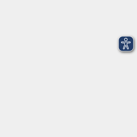
Salzburger Straße 48
83404 Ainring
Tel.
+49 (0) 8654 575 17
Fax
+49 (0) 8654 3099-150
Mail: ainring@vhs-rupertiwinkel.de
Ansprechpartnerin: Anita Hogger
vor Ort in Saaldorf-Surheim:
Moosweg 2
83416 Saaldorf-Surheim
Tel. +49 (0) 8654 6307 14
Fax +49 (0) 8654 6307 20
Mail: saaldorf-surheim@vhs-rupertiwinkel.de