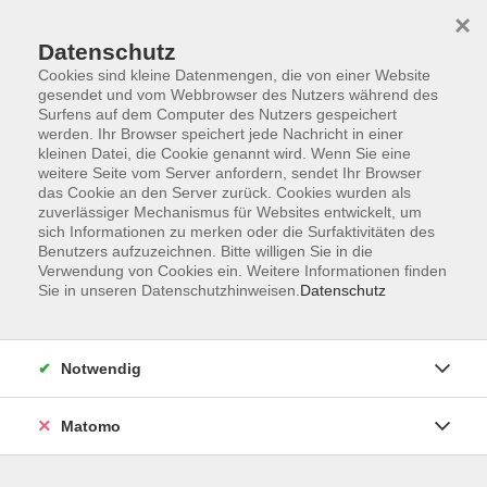
Skip to main content
×
Datenschutz
Der Kurs konnte nicht gefunden werden.
Cookies sind kleine Datenmengen, die von einer Website
gesendet und vom Webbrowser des Nutzers während des
Surfens auf dem Computer des Nutzers gespeichert
werden. Ihr Browser speichert jede Nachricht in einer
kleinen Datei, die Cookie genannt wird. Wenn Sie eine
weitere Seite vom Server anfordern, sendet Ihr Browser
Kontakt
das Cookie an den Server zurück. Cookies wurden als
Anfahrt
zuverlässiger Mechanismus für Websites entwickelt, um
sich Informationen zu merken oder die Surfaktivitäten des
AGB/Widerruf
Benutzers aufzuzeichnen. Bitte willigen Sie in die
Datenschutzerklärung
Verwendung von Cookies ein. Weitere Informationen finden
Sie in unseren Datenschutzhinweisen.
Datenschutz
Barrierefreiheitserklärung
Impressum
Widerruf
Notwendig
Matomo
Volkshochschule Rupertiwinkel