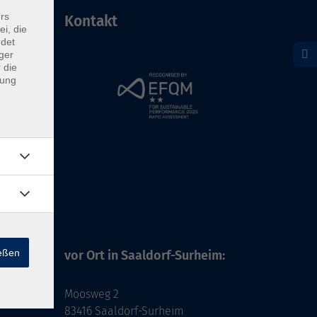
rs
Kontakt
ei, die
ndet
ger
 die
dung
ießen
vor Ort in Saaldorf-Surheim:
Moosweg 2
83416 Saaldorf-Surheim