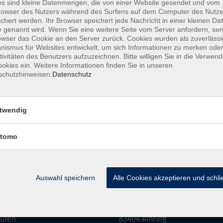
s sind kleine Datenmengen, die von einer Website gesendet und vom
owser des Nutzers während des Surfens auf dem Computer des Nutze
amm
Inhalte
chert werden. Ihr Browser speichert jede Nachricht in einer kleinen Dat
 genannt wird. Wenn Sie eine weitere Seite vom Server anfordern, se
owser das Cookie an den Server zurück. Cookies wurden als zuverlässi
haft & Leben
Aktuelles
ismus für Websites entwickelt, um sich Informationen zu merken oder
Kultur
Mediathek
tivitäten des Benutzers aufzuzeichnen. Bitte willigen Sie in die Verwen
okies ein. Weitere Informationen finden Sie in unseren
eit
Über uns
schutzhinweisen.
Datenschutz
n
Informationen
 EDV
s
twendig
ldung
tomo
rse
Auswahl speichern
Alle Cookies akzeptieren und schl
 in Laufen:
vor Ort in Ainring:
straße 16
Salzburger Straße 48
aufen
83404 Ainring