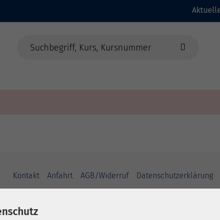
Aktuell
dheit
Sprachen
Beruf & EDV
Jung
Kontakt
Anfahrt
AGB/Widerruf
Datenschutzerklärung
enschutz