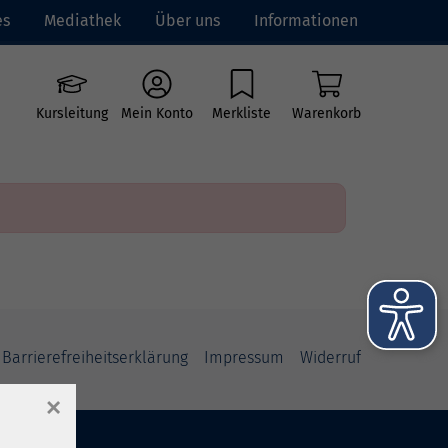
es
Mediathek
Über uns
Informationen
e vhs
Grundbildung
Neue Kurse
Kursleitung
Mein Konto
Merkliste
Warenkorb
Barrierefreiheitserklärung
Impressum
Widerruf
×