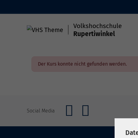
Skip to main content
Volkshochschule
Rupertiwinkel
Gesellschaft & Leben
Kunst & Kultur
Gesun
Der Kurs konnte nicht gefunden werden.
Social Media
Dat