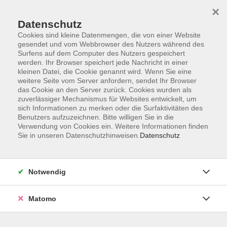
Skip to main content
×
Datenschutz
Der Kurs konnte nicht gefunden werden.
Cookies sind kleine Datenmengen, die von einer Website
gesendet und vom Webbrowser des Nutzers während des
Surfens auf dem Computer des Nutzers gespeichert
werden. Ihr Browser speichert jede Nachricht in einer
kleinen Datei, die Cookie genannt wird. Wenn Sie eine
weitere Seite vom Server anfordern, sendet Ihr Browser
Kontakt
das Cookie an den Server zurück. Cookies wurden als
Anfahrt
zuverlässiger Mechanismus für Websites entwickelt, um
sich Informationen zu merken oder die Surfaktivitäten des
AGB/Widerruf
Benutzers aufzuzeichnen. Bitte willigen Sie in die
Datenschutzerklärung
Verwendung von Cookies ein. Weitere Informationen finden
Sie in unseren Datenschutzhinweisen.
Datenschutz
Barrierefreiheitserklärung
Impressum
Widerruf
Notwendig
Matomo
Volkshochschule Rupertiwinkel