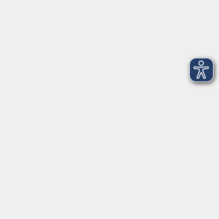
Salzburger Straße 48
83404 Ainring
Tel.
+49 (0) 8654 575 17
Fax
+49 (0) 8654 3099-150
Mail: ainring@vhs-rupertiwinkel.de
Ansprechpartnerin: Anita Hogger
vor Ort in Saaldorf-Surheim:
Moosweg 2
83416 Saaldorf-Surheim
Tel. +49 (0) 8654 6307 14
Fax +49 (0) 8654 6307 20
Mail: saaldorf-surheim@vhs-rupertiwinkel.de