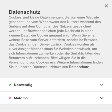
Skip to main content
×
Datenschutz
Der Kurs konnte nicht gefunden werden.
Cookies sind kleine Datenmengen, die von einer Website
gesendet und vom Webbrowser des Nutzers während des
Surfens auf dem Computer des Nutzers gespeichert
werden. Ihr Browser speichert jede Nachricht in einer
kleinen Datei, die Cookie genannt wird. Wenn Sie eine
weitere Seite vom Server anfordern, sendet Ihr Browser
Kontakt
das Cookie an den Server zurück. Cookies wurden als
Anfahrt
zuverlässiger Mechanismus für Websites entwickelt, um
sich Informationen zu merken oder die Surfaktivitäten des
AGB/Widerruf
Benutzers aufzuzeichnen. Bitte willigen Sie in die
Datenschutzerklärung
Verwendung von Cookies ein. Weitere Informationen finden
Sie in unseren Datenschutzhinweisen.
Datenschutz
Barrierefreiheitserklärung
Impressum
Widerruf
Notwendig
Matomo
Volkshochschule Rupertiwinkel