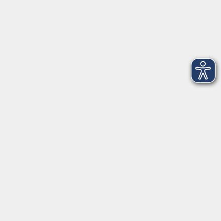
Salzburger Straße 48
83404 Ainring
Tel.
+49 (0) 8654 575 17
Fax
+49 (0) 8654 3099-150
Mail: ainring@vhs-rupertiwinkel.de
Ansprechpartnerin: Anita Hogger
vor Ort in Saaldorf-Surheim:
Moosweg 2
83416 Saaldorf-Surheim
Tel. +49 (0) 8654 6307 14
Fax +49 (0) 8654 6307 20
Mail: saaldorf-surheim@vhs-rupertiwinkel.de