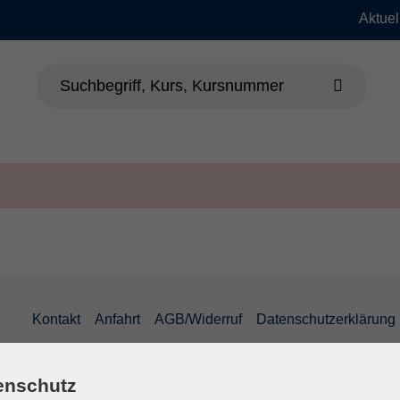
Aktuel
dheit
Sprachen
Beruf & EDV
Jung
Kontakt
Anfahrt
AGB/Widerruf
Datenschutzerklärung
enschutz