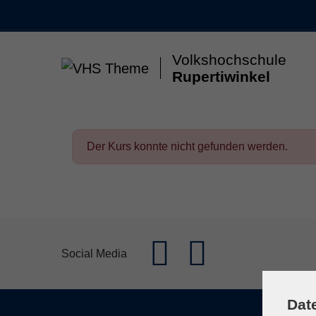
Skip to main content
Volkshochschule
Rupertiwinkel
Gesellschaft & Leben
Kunst & Kultur
Gesun
Der Kurs konnte nicht gefunden werden.
Social Media
Dat