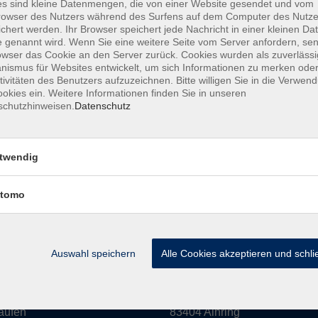
s sind kleine Datenmengen, die von einer Website gesendet und vom
owser des Nutzers während des Surfens auf dem Computer des Nutze
amm
Inhalte
chert werden. Ihr Browser speichert jede Nachricht in einer kleinen Dat
 genannt wird. Wenn Sie eine weitere Seite vom Server anfordern, se
owser das Cookie an den Server zurück. Cookies wurden als zuverlässi
haft & Leben
Aktuelles
ismus für Websites entwickelt, um sich Informationen zu merken oder
Kultur
Mediathek
tivitäten des Benutzers aufzuzeichnen. Bitte willigen Sie in die Verwen
okies ein. Weitere Informationen finden Sie in unseren
eit
Über uns
schutzhinweisen.
Datenschutz
n
Informationen
 EDV
twendig
hs
ldung
tomo
rse
Auswahl speichern
Alle Cookies akzeptieren und schl
 in Laufen:
vor Ort in Ainring:
rstraße 16
Salzburger Straße 48
aufen
83404 Ainring