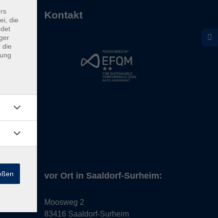
rs
Kontakt
ei, die
ndet
ger
 die
dung
ießen
vor Ort in Saaldorf-Surheim:
Moosweg 2
83416 Saaldorf-Surheim