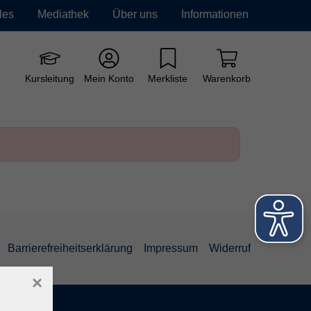
les
Mediathek
Über uns
Informationen
e vhs
Grundbildung
Neue Kurse
Kursleitung
Mein Konto
Merkliste
Warenkorb
Barrierefreiheitserklärung
Impressum
Widerruf
×