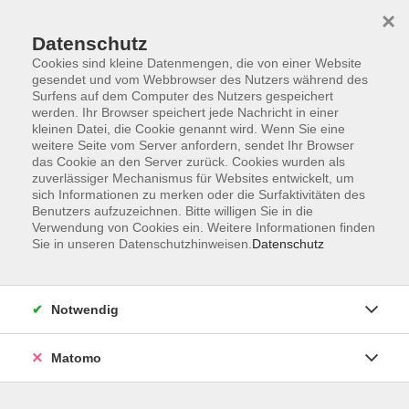
Skip to main content
×
Datenschutz
Der Kurs konnte nicht gefunden werden.
Cookies sind kleine Datenmengen, die von einer Website
gesendet und vom Webbrowser des Nutzers während des
Surfens auf dem Computer des Nutzers gespeichert
werden. Ihr Browser speichert jede Nachricht in einer
kleinen Datei, die Cookie genannt wird. Wenn Sie eine
weitere Seite vom Server anfordern, sendet Ihr Browser
Kontakt
das Cookie an den Server zurück. Cookies wurden als
Anfahrt
zuverlässiger Mechanismus für Websites entwickelt, um
sich Informationen zu merken oder die Surfaktivitäten des
AGB/Widerruf
Benutzers aufzuzeichnen. Bitte willigen Sie in die
Datenschutzerklärung
Verwendung von Cookies ein. Weitere Informationen finden
Sie in unseren Datenschutzhinweisen.
Datenschutz
Barrierefreiheitserklärung
Impressum
Widerruf
Notwendig
Matomo
Volkshochschule Rupertiwinkel