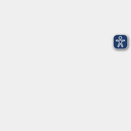
Salzburger Straße 48
83404 Ainring
Tel.
+49 (0) 8654 575 17
Fax
+49 (0) 8654 3099-150
Mail: ainring@vhs-rupertiwinkel.de
Ansprechpartnerin: Anita Hogger
vor Ort in Saaldorf-Surheim:
Moosweg 2
83416 Saaldorf-Surheim
Tel. +49 (0) 8654 6307 14
Fax +49 (0) 8654 6307 20
Mail: saaldorf-surheim@vhs-rupertiwinkel.de