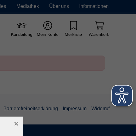
les
Mediathek
Über uns
Informationen
e vhs
Grundbildung
Neue Kurse
Kursleitung
Mein Konto
Merkliste
Warenkorb
Barrierefreiheitserklärung
Impressum
Widerruf
×