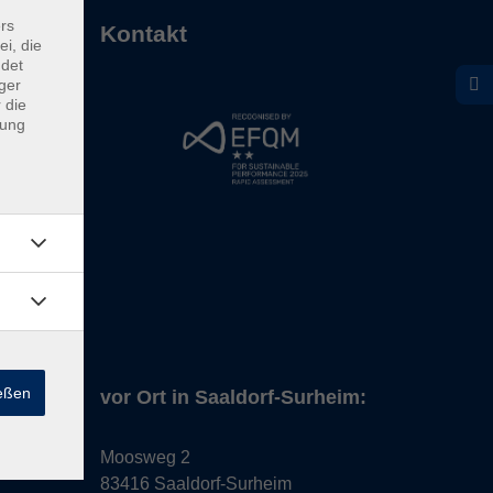
rs
Kontakt
ei, die
ndet
ger
 die
dung
ießen
vor Ort in Saaldorf-Surheim:
Moosweg 2
83416 Saaldorf-Surheim