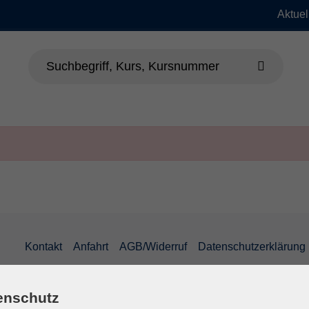
Aktuel
dheit
Sprachen
Beruf & EDV
Jung
Kontakt
Anfahrt
AGB/Widerruf
Datenschutzerklärung
enschutz