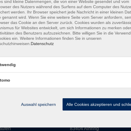
s sind kleine Datenmengen, die von einer Website gesendet und vom
owser des Nutzers während des Surfens auf dem Computer des Nutze
amm
Inhalte
chert werden. Ihr Browser speichert jede Nachricht in einer kleinen Dat
 genannt wird. Wenn Sie eine weitere Seite vom Server anfordern, se
owser das Cookie an den Server zurück. Cookies wurden als zuverlässi
haft & Leben
Aktuelles
ismus für Websites entwickelt, um sich Informationen zu merken oder
Kultur
Mediathek
tivitäten des Benutzers aufzuzeichnen. Bitte willigen Sie in die Verwen
okies ein. Weitere Informationen finden Sie in unseren
eit
Über uns
schutzhinweisen.
Datenschutz
n
Informationen
 EDV
twendig
hs
ldung
tomo
rse
Auswahl speichern
Alle Cookies akzeptieren und schl
 in Laufen:
vor Ort in Ainring:
rstraße 16
Salzburger Straße 48
aufen
83404 Ainring