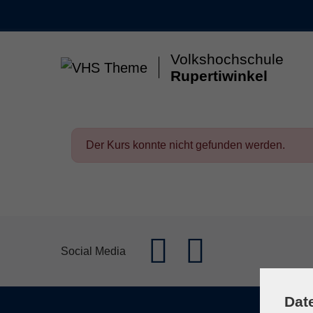
Skip to main content
Volkshochschule
Rupertiwinkel
Gesellschaft & Leben
Kunst & Kultur
Gesun
Der Kurs konnte nicht gefunden werden.
Social Media
Dat