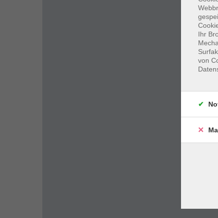
Webbr
gespei
Cookie
Ihr Br
Mechan
Surfak
von Co
Daten
No
Ma