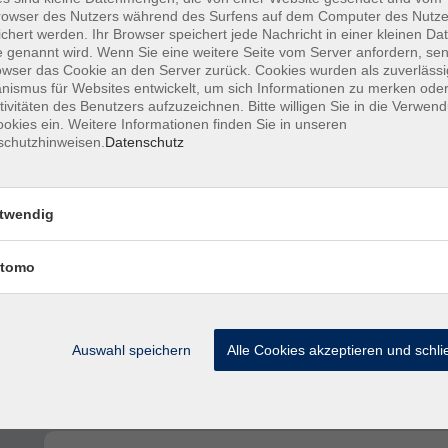
owser des Nutzers während des Surfens auf dem Computer des Nutze
Digitale Selbstverteidigung – Schutz vo
chert werden. Ihr Browser speichert jede Nachricht in einer kleinen Dat
Betrug, Tracking und Datenmissbrauch
 genannt wird. Wenn Sie eine weitere Seite vom Server anfordern, se
owser das Cookie an den Server zurück. Cookies wurden als zuverlässi
ismus für Websites entwickelt, um sich Informationen zu merken oder
tivitäten des Benutzers aufzuzeichnen. Bitte willigen Sie in die Verwen
okies ein. Weitere Informationen finden Sie in unseren
Programmieren mit Kindern – erste Schr
schutzhinweisen.
Datenschutz
mit ScratchJr
für Kinder von 5 bis 7 Jahren
twendig
Programmieren mit Kindern – Minecraft
Co. (mit Zertifikat)
tomo
für Kinder von 6 bis 11 Jahren
Programmieren mit Kindern – erste Schr
Auswahl speichern
Alle Cookies akzeptieren und schl
mit ScratchJr
für Kinder von 5 bis 7 Jahren