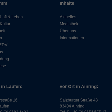
amm
Inhalte
haft & Leben
Aktuelles
Kultur
Mediathek
eit
Über uns
n
Informationen
 EDV
hs
ldung
rse
 in Laufen:
vor Ort in Ainring:
rstraße 16
Salzburger Straße 48
aufen
83404 Ainring