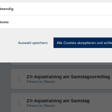
Bodyworkout
twendig
Kraft, Ausdauer und Flexibilität – mit und ohne Equip
tomo
Yoga und Meditation
Entspannung und Kraft für Körper und Geist
Auswahl speichern
Alle Cookies akzeptieren und schl
Zumba®Fitness
Z®-Aquatraining am Samstagvormittag
Fitness im Wasser
Z®-Aquatraining am Samstag
Fitness im Wasser