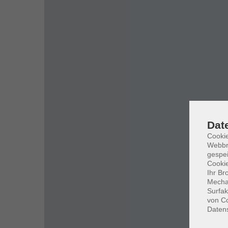
Dat
Cookie
Webbr
gespei
Cookie
Ihr Br
Mechan
Surfak
von Co
Daten