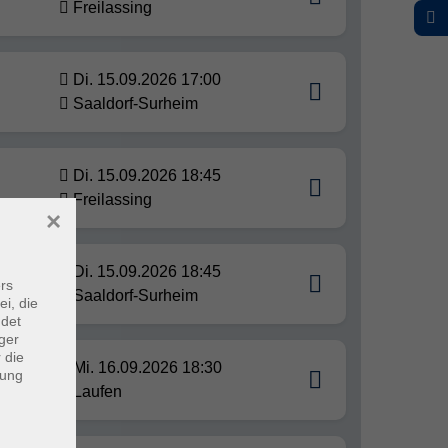
Freilassing
Di. 15.09.2026 17:00
Saaldorf-Surheim
Di. 15.09.2026 18:45
Freilassing
×
Di. 15.09.2026 18:45
rs
Saaldorf-Surheim
ei, die
ndet
ger
 die
Mi. 16.09.2026 18:30
dung
Laufen