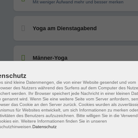
Mit weniger Aufwand mehr und besser merken
Yoga am Dienstagabend
Männer-Yoga
enschutz
s sind kleine Datenmengen, die von einer Website gesendet und vom
Yoga am Dienstagabend
owser des Nutzers während des Surfens auf dem Computer des Nutze
chert werden. Ihr Browser speichert jede Nachricht in einer kleinen Dat
 genannt wird. Wenn Sie eine weitere Seite vom Server anfordern, se
owser das Cookie an den Server zurück. Cookies wurden als zuverlässi
ismus für Websites entwickelt, um sich Informationen zu merken oder
tivitäten des Benutzers aufzuzeichnen. Bitte willigen Sie in die Verwen
Yoga am Mittwochabend
okies ein. Weitere Informationen finden Sie in unseren
schutzhinweisen.
Datenschutz