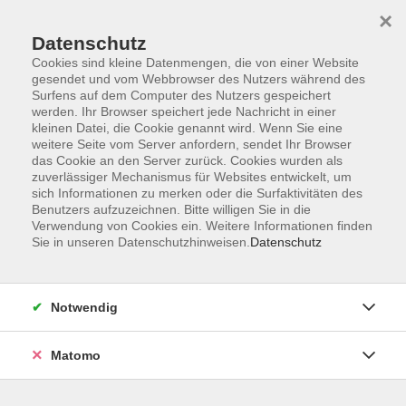
Skip to main content
×
Datenschutz
Cookies sind kleine Datenmengen, die von einer Website
Pädagogik / Familienbildung
gesendet und vom Webbrowser des Nutzers während des
Surfens auf dem Computer des Nutzers gespeichert
werden. Ihr Browser speichert jede Nachricht in einer
kleinen Datei, die Cookie genannt wird. Wenn Sie eine
weitere Seite vom Server anfordern, sendet Ihr Browser
das Cookie an den Server zurück. Cookies wurden als
zuverlässiger Mechanismus für Websites entwickelt, um
sich Informationen zu merken oder die Surfaktivitäten des
92 Kurse
Benutzers aufzuzeichnen. Bitte willigen Sie in die
Verwendung von Cookies ein. Weitere Informationen finden
zurück zu Gesellschaft & Leben
Sie in unseren Datenschutzhinweisen.
Datenschutz
Notwendig
Ergebnisse filtern
Matomo
Familiencafé Lingua