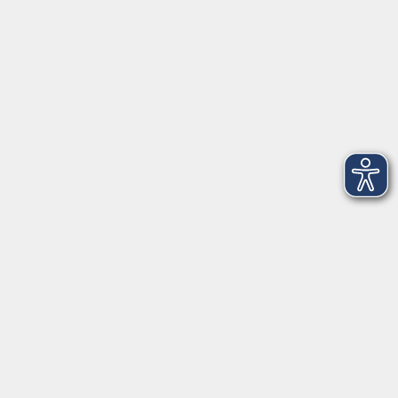
Aktuelles
Mediathek
Über uns
Informationen
Kontakt
vor Ort in Freilassing:
Augustinerstr. 2c
83395 Freilassing