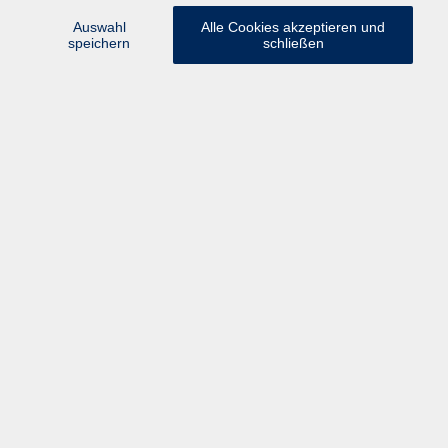
Medizin und Gesundheit
57
Auswahl
Alle Cookies akzeptieren und
speichern
schließen
Ergebnisse filtern
mehr laden
Qigong und Meditation - Fortgeschrittene
Di. 06.10.2026 09:30
Laufen
Qigong und Meditation - Fortgeschrittene
Mi. 07.10.2026 16:00