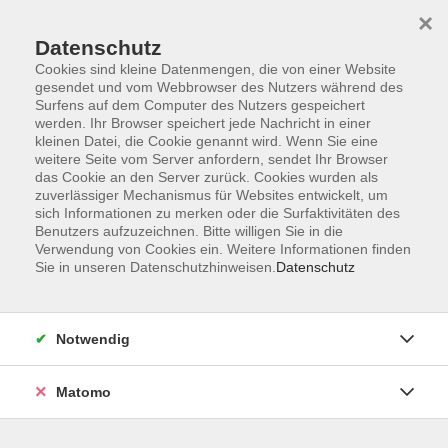
Skip to main content
×
Datenschutz
Cookies sind kleine Datenmengen, die von einer Website
Gesundheit
gesendet und vom Webbrowser des Nutzers während des
Surfens auf dem Computer des Nutzers gespeichert
werden. Ihr Browser speichert jede Nachricht in einer
kleinen Datei, die Cookie genannt wird. Wenn Sie eine
weitere Seite vom Server anfordern, sendet Ihr Browser
das Cookie an den Server zurück. Cookies wurden als
zuverlässiger Mechanismus für Websites entwickelt, um
sich Informationen zu merken oder die Surfaktivitäten des
242 Kurse
Benutzers aufzuzeichnen. Bitte willigen Sie in die
Verwendung von Cookies ein. Weitere Informationen finden
Sie in unseren Datenschutzhinweisen.
Kurse nach Themen
Datenschutz
Entspannung und Körpererfahrung
84
Bewegung, Kräftigung und Prävention
109
Notwendig
Gymnastik und Fitness
52
Matomo
Aquatraining
58
Essen & Trinken
39