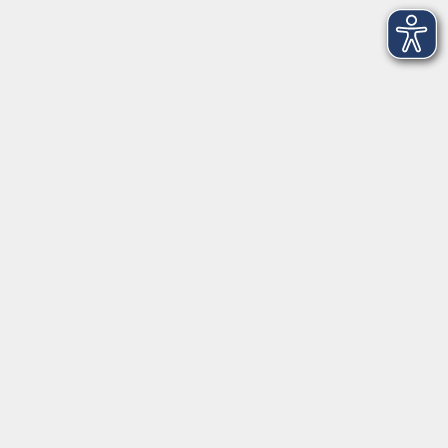
83404 Ainring
Tel.
+49 (0) 8654 575 17
Fax
+49 (0) 8654 3099-150
Mail: ainring@vhs-rupertiwinkel.de
Ansprechpartnerin: Anita Hogger
vor Ort in Saaldorf-Surheim:
Moosweg 2
83416 Saaldorf-Surheim
Tel. +49 (0) 8654 6307 14
Fax +49 (0) 8654 6307 20
Mail: saaldorf-surheim@vhs-rupertiwinkel.de
Öffnungszeiten:
Montag – Freitag von 8:00 bis 12:30 Uhr, Montag von 14:00