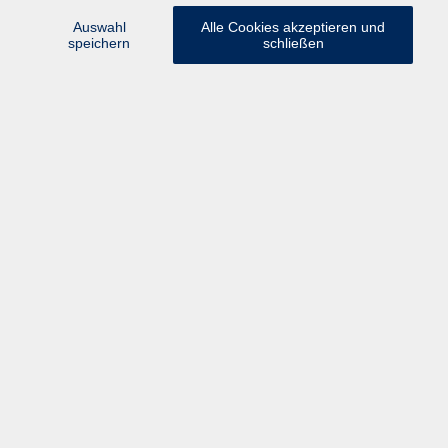
Keine passenden Kurse gefunden.
Auswahl
Alle Cookies akzeptieren und
speichern
schließen
Kontakt
Anfahrt
AGB/Widerruf
Datenschutzerklärung
Barrierefreiheitserklärung
Impressum
Widerruf
Volkshochschule Rupertiwinkel
Münchener Straße 15
83395 Freilassing