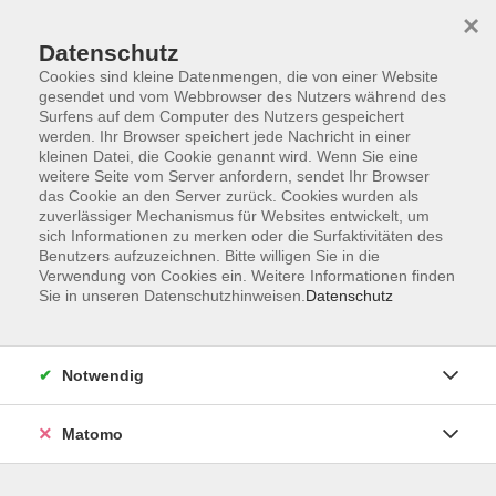
Skip to main content
×
Datenschutz
Cookies sind kleine Datenmengen, die von einer Website
Russisch
gesendet und vom Webbrowser des Nutzers während des
Surfens auf dem Computer des Nutzers gespeichert
werden. Ihr Browser speichert jede Nachricht in einer
kleinen Datei, die Cookie genannt wird. Wenn Sie eine
weitere Seite vom Server anfordern, sendet Ihr Browser
das Cookie an den Server zurück. Cookies wurden als
zuverlässiger Mechanismus für Websites entwickelt, um
sich Informationen zu merken oder die Surfaktivitäten des
0 Kurse
Benutzers aufzuzeichnen. Bitte willigen Sie in die
Suchergebnisse Autogenes Training (AT
Verwendung von Cookies ein. Weitere Informationen finden
Sie in unseren Datenschutzhinweisen.
Datenschutz
zurück zu Sprachen
Notwendig
Ergebnisse filtern
Matomo