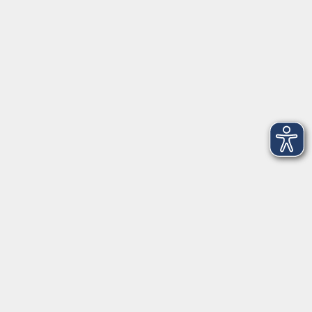
Aktuelles
Mediathek
Über uns
Informationen
Kontakt
vor Ort in Freilassing:
Augustinerstr. 2c