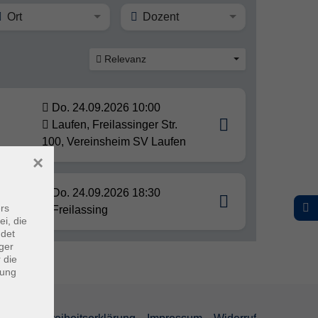
Ort
Dozent
Relevanz
Do. 24.09.2026 10:00
Laufen, Freilassinger Str.
100, Vereinsheim SV Laufen
×
Do. 24.09.2026 18:30
rs
Freilassing
ei, die
ndet
ger
 die
dung