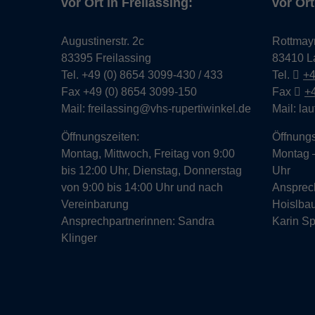
vor Ort in Freilassing:
vor Ort
Augustinerstr. 2c
Rottmay
83395 Freilassing
83410 L
Tel. +49 (0) 8654 3099-430 / 433
Tel.
+4
Fax +49 (0) 8654 3099-150
Fax
+
Mail: freilassing@vhs-rupertiwinkel.de
Mail: la
Öffnungszeiten:
Öffnungs
Montag, Mittwoch, Freitag von 9:00
Montag –
bis 12:00 Uhr, Dienstag, Donnerstag
Uhr
von 9:00 bis 14:00 Uhr und nach
Ansprec
Vereinbarung
Hoislbau
Ansprechpartnerinnen: Sandra
Karin Sp
Klinger