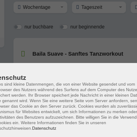
Wochentage
Tageszeit
nur buchbare
nur beginnende
Baila Suave - Sanftes Tanzworkout
enschutz
s sind kleine Datenmengen, die von einer Website gesendet und vom
Baila Suave - Sanftes Tanzworkout
owser des Nutzers während des Surfens auf dem Computer des Nutze
chert werden. Ihr Browser speichert jede Nachricht in einer kleinen Dat
 genannt wird. Wenn Sie eine weitere Seite vom Server anfordern, se
owser das Cookie an den Server zurück. Cookies wurden als zuverlässi
ismus für Websites entwickelt, um sich Informationen zu merken oder
tivitäten des Benutzers aufzuzeichnen. Bitte willigen Sie in die Verwen
okies ein. Weitere Informationen finden Sie in unseren
schutzhinweisen.
Datenschutz