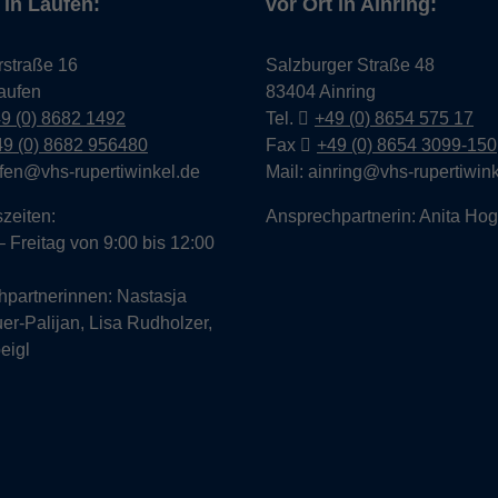
 in Laufen:
vor Ort in Ainring:
rstraße 16
Salzburger Straße 48
aufen
83404 Ainring
9 (0) 8682 1492
Tel.
+49 (0) 8654 575 17
49 (0) 8682 956480
Fax
+49 (0) 8654 3099-150
ufen@vhs-rupertiwinkel.de
Mail: ainring@vhs-rupertiwin
zeiten:
Ansprechpartnerin: Anita Ho
 Freitag von 9:00 bis 12:00
hpartnerinnen: Nastasja
er-Palijan, Lisa Rudholzer,
eigl