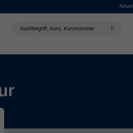
Aktuel
dheit
Sprachen
Beruf & EDV
Jung
ur