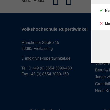
Social Media
No
Ma
Volkshochschule Rupertiwinkel
Progr
Münchener Straße 15
Gesellsc
83395 Freilassing
Kunst & 
Gesundh
info@vhs-rupertiwinkel.de
Sprache
Tel.
+49 (0) 8654 3099-430
Beruf &
Fax +49 (0) 8654 3099-150
Junge v
Grundbi
Neue Ku