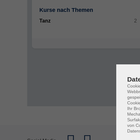
Kurse nach Themen
Tanz
2
Dat
Cookie
Webbr
gespei
Cookie
Ihr Br
Mechan
Surfak
von Co
Daten