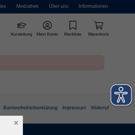
les
Mediathek
Über uns
Informationen
e vhs
Grundbildung
Neue Kurse
Kursleitung
Mein Konto
Merkliste
Warenkorb
Barrierefreiheitserklärung
Impressum
Widerruf
×