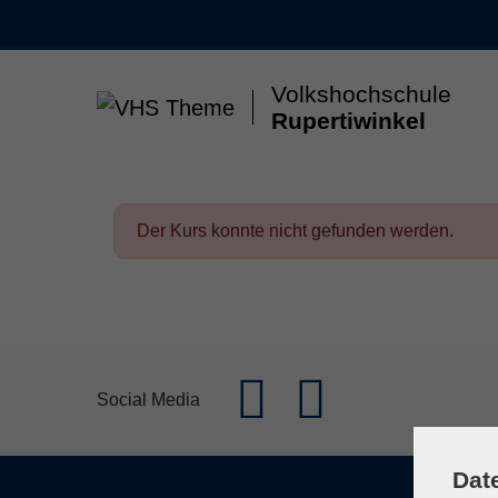
Skip to main content
Volkshochschule
Rupertiwinkel
Gesellschaft & Leben
Kunst & Kultur
Gesun
Der Kurs konnte nicht gefunden werden.
Social Media
Dat