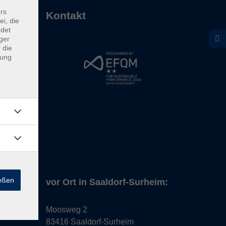
rs
Kontakt
ei, die
ndet
ger
 die
dung
ießen
vor Ort in Saaldorf-Surheim:
Moosweg 2
83416 Saaldorf-Surheim