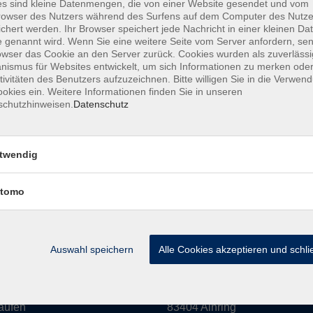
s sind kleine Datenmengen, die von einer Website gesendet und vom
owser des Nutzers während des Surfens auf dem Computer des Nutze
amm
Inhalte
chert werden. Ihr Browser speichert jede Nachricht in einer kleinen Dat
 genannt wird. Wenn Sie eine weitere Seite vom Server anfordern, se
owser das Cookie an den Server zurück. Cookies wurden als zuverlässi
haft & Leben
Aktuelles
ismus für Websites entwickelt, um sich Informationen zu merken oder
Kultur
Mediathek
tivitäten des Benutzers aufzuzeichnen. Bitte willigen Sie in die Verwen
okies ein. Weitere Informationen finden Sie in unseren
eit
Über uns
schutzhinweisen.
Datenschutz
n
Informationen
 EDV
twendig
hs
ldung
tomo
rse
Auswahl speichern
Alle Cookies akzeptieren und schl
 in Laufen:
vor Ort in Ainring:
rstraße 16
Salzburger Straße 48
aufen
83404 Ainring