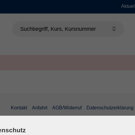
Aktuel
dheit
Sprachen
Beruf & EDV
Jung
Kontakt
Anfahrt
AGB/Widerruf
Datenschutzerklärung
enschutz