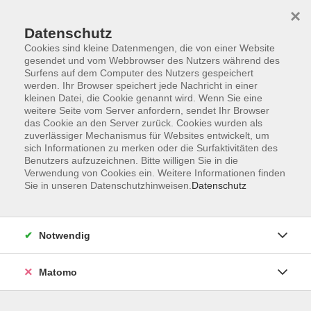
Skip to main content
×
Datenschutz
Cookies sind kleine Datenmengen, die von einer Website
Gesundheit
gesendet und vom Webbrowser des Nutzers während des
Surfens auf dem Computer des Nutzers gespeichert
werden. Ihr Browser speichert jede Nachricht in einer
kleinen Datei, die Cookie genannt wird. Wenn Sie eine
weitere Seite vom Server anfordern, sendet Ihr Browser
das Cookie an den Server zurück. Cookies wurden als
zuverlässiger Mechanismus für Websites entwickelt, um
sich Informationen zu merken oder die Surfaktivitäten des
242 Kurse
Benutzers aufzuzeichnen. Bitte willigen Sie in die
Verwendung von Cookies ein. Weitere Informationen finden
Sie in unseren Datenschutzhinweisen.
Kurse nach Themen
Datenschutz
Entspannung und Körpererfahrung
84
Bewegung, Kräftigung und Prävention
109
Notwendig
Gymnastik und Fitness
52
Matomo
Aquatraining
58
Essen & Trinken
39