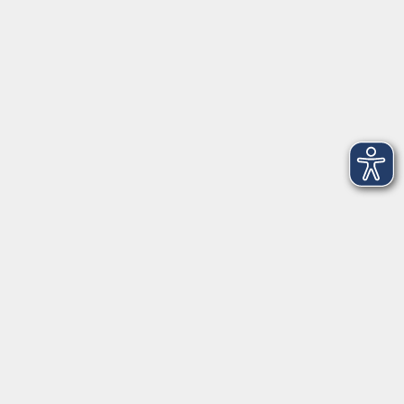
Aktuelles
Mediathek
Über uns
Informationen
Kontakt
vor Ort in Freilassing:
Augustinerstr. 2c
83395 Freilassing