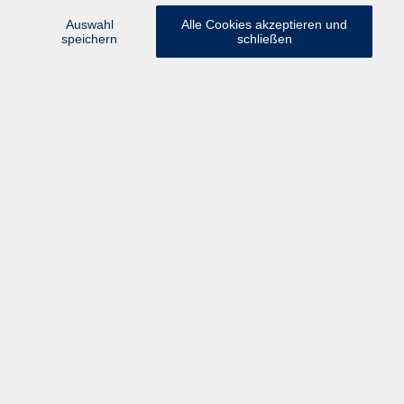
Medizin und Gesundheit
57
Auswahl
Alle Cookies akzeptieren und
speichern
schließen
Ergebnisse filtern
Aqua-Fit-Gymnastik am Mittwoch im
Tiefwasser
Mi. 23.09.2026 13:00
Freilassing
Rückenfit-Rückenkräftigung
Mi. 23.09.2026 17:00
Freilassing